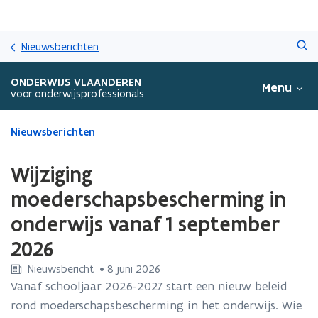
Overslaan
Zoeken
en
Nieuwsberichten
naar
de
ONDERWIJS VLAANDEREN
Menu
inhoud
voor onderwijsprofessionals
gaan
Gedaan
Nieuwsberichten
met
laden.
Wijziging
U
bevindt
moederschapsbescherming in
zich
onderwijs vanaf 1 september
op:
Wijziging
2026
moederschapsbescherming
in
Nieuwsbericht
 •
8 juni 2026
onderwijs
Vanaf schooljaar 2026-2027 start een nieuw beleid
vanaf
rond moederschapsbescherming in het onderwijs. Wie
1