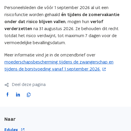
Personeelsleden die vóór 1 september 2026 al uit een
risicofunctie worden gehaald
én tijdens de zomervakantie
onder dat risico blijven vallen
, mogen hun
verlof
verderzetten
na 31 augustus 2026. Ze behouden dit recht
totdat het risico verdwijnt, tot maximum 7 dagen voor de
vermoedelijke bevallingsdatum.
Meer informatie vind je in de omzendbrief over
moederschapsbescherming tijdens de zwangerschap en
(
tijdens de borstvoeding vanaf 1 september 2026.
o
p
e
Deel deze pagina
n
F
L
K
t
a
i
o
i
c
n
p
n
e
k
i
n
Naar
b
e
e
i
o
d
e
o
Edulex