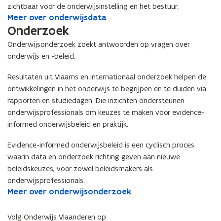
zichtbaar voor de onderwijsinstelling en het bestuur.
M
Meer over onderwijsdata
M
e
e
Onderzoek
e
e
Onderwijsonderzoek zoekt antwoorden op vragen over
r
r
onderwijs en -beleid.
o
o
v
v
Resultaten uit Vlaams en internationaal onderzoek helpen de
e
e
r
ontwikkelingen in het onderwijs te begrijpen en te duiden via
r
o
o
rapporten en studiedagen. Die inzichten ondersteunen
n
n
onderwijsprofessionals om keuzes te maken voor evidence-
d
d
informed onderwijsbeleid en praktijk.
e
e
r
r
Evidence-informed onderwijsbeleid is een cyclisch proces
w
w
waarin data en onderzoek richting geven aan nieuwe
i
i
beleidskeuzes, voor zowel beleidsmakers als
j
j
onderwijsprofessionals.
s
s
M
Meer over onderwijsonderzoek
M
d
d
e
e
a
a
e
e
t
t
Volg Onderwijs Vlaanderen op