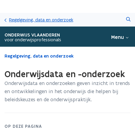
Overslaan
Zoeken
en
Regelgeving, data en onderzoek
naar
de
ONDERWIJS VLAANDEREN
Menu
inhoud
voor onderwijsprofessionals
gaan
Gedaan
Regelgeving, data en onderzoek
met
laden.
Onderwijsdata en -onderzoek
U
bevindt
Onderwijsdata en onderzoeken geven inzicht in trends
zich
en ontwikkelingen in het onderwijs die helpen bij
op:
beleidskeuzes en de onderwijspraktijk.
Onderwijsdata
en
-
onderzoek
OP DEZE PAGINA