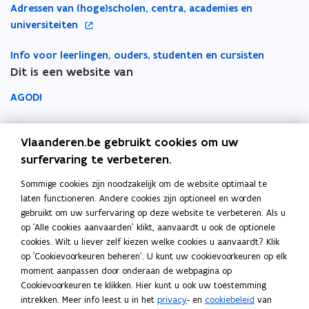
n
n
r
e
o
Adressen van (hoge)scholen, centra, academies en
k
k
t
n
n
k
u
p
universiteiten
i
i
i
l
w
e
n
e
e
e
v
Info voor leerlingen, ouders, studenten en cursisten
n
n
u
u
m
e
Dit is een website van
t
i
w
w
b
n
i
e
AGODI
v
v
o
s
n
u
e
e
r
t
n
AHOVOKS
w
n
n
d
e
i
Vlaanderen.be gebruikt cookies om uw
v
s
s
r
e
Departement Onderwijs en Vorming
surfervaring te verbeteren.
e
t
t
u
n
Sommige cookies zijn noodzakelijk om de website optimaal te
e
e
Onderwijsinspectie
w
s
laten functioneren. Andere cookies zijn optioneel en worden
r
r
v
t
gebruikt om uw surfervaring op deze website te verbeteren. Als u
Over het beleidsdomein Onderwijs en Vorming
e
op 'Alle cookies aanvaarden' klikt, aanvaardt u ook de optionele
e
Fout gezien?
n
cookies. Wilt u liever zelf kiezen welke cookies u aanvaardt? Klik
r
s
op 'Cookievoorkeuren beheren'. U kunt uw cookievoorkeuren op elk
Help de website te verbeteren
moment aanpassen door onderaan de webpagina op
t
Cookievoorkeuren te klikken. Hier kunt u ook uw toestemming
e
intrekken. Meer info leest u in het
privacy
- en
cookiebeleid
van
r