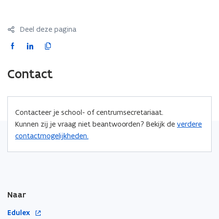
Deel deze pagina
F
L
K
a
i
o
c
n
p
Contact
e
k
i
b
e
e
o
d
e
Contacteer je school- of centrumsecretariaat.
o
i
r
Kunnen zij je vraag niet beantwoorden? Bekijk de
verdere
k
n
l
contactmogelijkheden.
o
o
i
p
p
n
e
e
k
n
n
n
t
t
a
Naar
i
i
a
n
n
r
o
Edulex