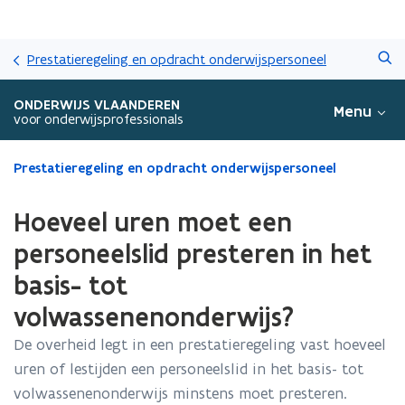
Overslaan
Zoeken
en
Prestatieregeling en opdracht onderwijspersoneel
naar
de
ONDERWIJS VLAANDEREN
Menu
inhoud
voor onderwijsprofessionals
gaan
Gedaan
Prestatieregeling en opdracht onderwijspersoneel
met
laden.
Hoeveel uren moet een
U
bevindt
personeelslid presteren in het
zich
basis- tot
op:
Hoeveel
volwassenenonderwijs?
uren
moet
De overheid legt in een prestatieregeling vast hoeveel
een
uren of lestijden een personeelslid in het basis- tot
personeelslid
volwassenenonderwijs minstens moet presteren.
presteren