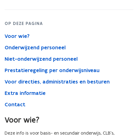
in
het
basis-
tot
OP DEZE PAGINA
volwassenenonderwijs?
Voor wie?
Onderwijzend personeel
Niet-onderwijzend personeel
Prestatieregeling per onderwijsniveau
Voor directies, administraties en besturen
Extra informatie
Contact
Voor wie?
Deze info is voor basis- en secundair onderwijs, CLB’s,