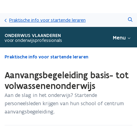
Overslaan
Zoeken
en
Praktische info voor startende leraren
naar
de
ONDERWIJS VLAANDEREN
Menu
inhoud
voor onderwijsprofessionals
gaan
Gedaan
Praktische info voor startende leraren
met
laden.
Aanvangsbegeleiding basis- tot
U
bevindt
volwassenenonderwijs
zich
Aan de slag in het onderwijs? Startende
op:
Aanvangsbegeleiding
personeelsleden krijgen van hun school of centrum
basis-
aanvangsbegeleiding.
tot
volwassenenonderwijs