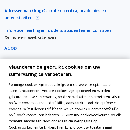
i
i
a
i
n
n
n
r
e
o
Adressen van (hoge)scholen, centra, academies en
t
n
n
k
u
p
universiteiten
i
i
i
l
w
e
n
e
e
e
v
Info voor leerlingen, ouders, studenten en cursisten
n
n
u
u
m
e
Dit is een website van
t
i
w
w
b
n
i
e
AGODI
v
v
o
s
n
u
e
e
r
t
n
AHOVOKS
w
n
n
d
e
i
Vlaanderen.be gebruikt cookies om uw
v
s
s
r
e
Departement Onderwijs en Vorming
surfervaring te verbeteren.
e
t
t
u
n
Sommige cookies zijn noodzakelijk om de website optimaal te
e
e
Onderwijsinspectie
w
s
laten functioneren. Andere cookies zijn optioneel en worden
r
r
v
t
gebruikt om uw surfervaring op deze website te verbeteren. Als u
Over het beleidsdomein Onderwijs en Vorming
e
op 'Alle cookies aanvaarden' klikt, aanvaardt u ook de optionele
e
Fout gezien?
n
cookies. Wilt u liever zelf kiezen welke cookies u aanvaardt? Klik
r
s
op 'Cookievoorkeuren beheren'. U kunt uw cookievoorkeuren op elk
Help de website te verbeteren
moment aanpassen door onderaan de webpagina op
t
Cookievoorkeuren te klikken. Hier kunt u ook uw toestemming
e