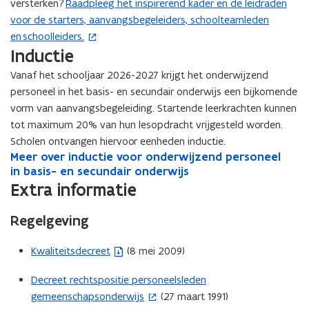
versterken?
Raadpleeg het inspirerend kader en de leidraden
(
voor de starters, aanvangsbegeleiders, schoolteamleden
o
en schoolleiders.
p
Inductie
e
n
Vanaf het schooljaar 2026-2027 krijgt het onderwijzend
t
personeel in het basis- en secundair onderwijs een bijkomende
i
vorm van aanvangsbegeleiding. Startende leerkrachten kunnen
n
tot maximum 20% van hun lesopdracht vrijgesteld worden.
n
Scholen ontvangen hiervoor eenheden inductie.
i
M
Meer over inductie voor onderwijzend personeel
M
e
e
in basis- en secundair onderwijs
e
e
e
Extra informatie
u
r
r
w
o
o
Regelgeving
v
v
v
e
e
e
Kwaliteitsdecreet
(8 mei 2009)
(
n
r
r
b
s
i
i
Decreet rechtspositie personeelsleden
(
e
n
t
n
gemeenschapsonderwijs
(27 maart 1991)
o
d
d
s
e