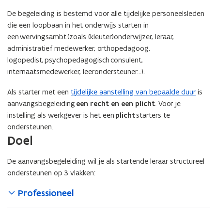
De begeleiding is bestemd voor alle tijdelijke personeelsleden
die een loopbaan in het onderwijs starten in
een wervingsambt (zoals (kleuter)onderwijzer, leraar,
administratief medewerker, orthopedagoog,
logopedist, psychopedagogisch consulent,
internaatsmedewerker, leerondersteuner…).
Als starter met een
tijdelijke aanstelling van bepaalde duur
is
aanvangsbegeleiding
een recht en een plicht
. Voor je
instelling als werkgever is het een
plicht
starters te
ondersteunen.
Doel
De aanvangsbegeleiding wil je als startende leraar structureel
ondersteunen op 3 vlakken:
Professioneel