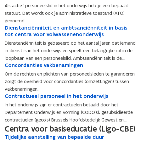
a
a
e
t
e
t
e
e
Als actief personeelslid in het onderwijs heb je een bepaald
a
a
l
a
l
a
n
n
statuut. Dat wordt ook je administratieve toestand (ATO)
n
n
l
t
l
t
o
o
s
genoemd.
s
i
u
i
u
e
e
t
D
Dienstanciënniteit en ambtsanciënniteit in basis-
t
D
n
u
n
u
m
m
e
i
tot centra voor volwassenenonderwijs
e
i
g
t
g
t
i
i
l
e
l
e
v
o
v
o
Dienstanciënniteit is gebaseerd op het aantal jaren dat iemand
n
n
l
n
l
n
a
f
a
f
in dienst is in het onderwijs en speelt een belangrijke rol in de
g
g
i
s
i
s
n
a
n
a
loopbaan van een personeelslid. Ambtsanciënniteit is de
n
t
n
t
b
d
b
d
C
Concordanties vakbenamingen
C
dienstanciënniteit in een bepaald ambt.
g
a
g
a
e
m
e
m
o
o
v
n
v
n
Om de rechten en plichten van personeelsleden te garanderen,
p
i
p
i
n
n
a
c
a
c
zorgt de overheid voor concordanties (omzettingen) tussen
a
n
a
n
c
c
n
i
n
i
a
i
vakbenamingen.
a
i
o
o
d
ë
d
ë
l
s
C
Contractueel personeel in het onderwijs
l
s
C
r
r
o
n
o
n
d
t
o
d
t
o
d
d
In het onderwijs zijn er contractuelen betaald door het
o
n
o
n
e
r
n
e
r
n
a
a
Departement Onderwijs en Vorming (CODO’s), gesubsidieerde
r
i
r
i
d
a
t
d
a
t
n
n
l
t
contractuelen (geco’s) Brussels Hoofdstedelijk Gewest en
l
t
u
t
r
u
t
r
t
t
o
e
o
e
Centra voor basiseducatie (Ligo-CBE)
contractuelen onder het toepassingsgebied van de wet op de
u
i
a
u
i
a
i
i
p
i
p
i
r
e
c
arbeidsovereenkomsten.
r
e
c
T
Tijdelijke aanstelling van bepaalde duur
T
e
e
e
t
e
t