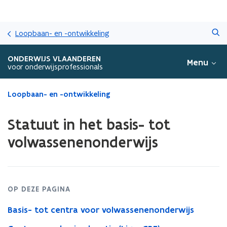
Overslaan
Zoeken
en
Loopbaan- en -ontwikkeling
naar
de
ONDERWIJS VLAANDEREN
Menu
inhoud
voor onderwijsprofessionals
gaan
Gedaan
Loopbaan- en -ontwikkeling
met
laden.
Statuut in het basis- tot
U
bevindt
volwassenenonderwijs
zich
op:
Statuut
in
het
OP DEZE PAGINA
basis-
Basis- tot centra voor volwassenenonderwijs
tot
volwassenenonderwijs