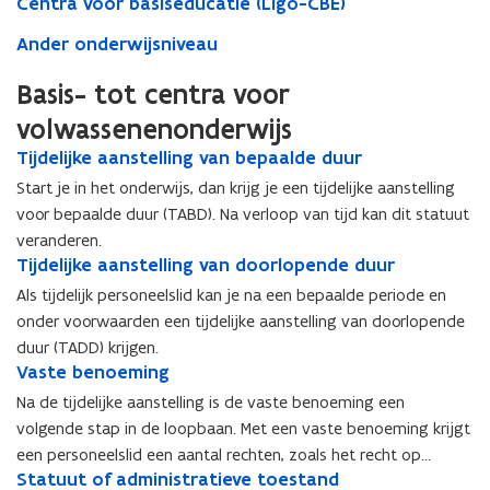
Centra voor basiseducatie (Ligo-CBE)
Ander onderwijsniveau
Basis- tot centra voor
volwassenenonderwijs
T
Tijdelijke aanstelling van bepaalde duur
T
i
i
Start je in het onderwijs, dan krijg je een tijdelijke aanstelling
j
j
voor bepaalde duur (TABD). Na verloop van tijd kan dit statuut
d
d
veranderen.
e
e
T
Tijdelijke aanstelling van doorlopende duur
T
l
l
i
i
i
i
Als tijdelijk personeelslid kan je na een bepaalde periode en
j
j
j
j
onder voorwaarden een tijdelijke aanstelling van doorlopende
d
d
k
k
duur (TADD) krijgen.
e
e
e
e
V
Vaste benoeming
V
l
l
a
a
a
a
i
i
Na de tijdelijke aanstelling is de vaste benoeming een
a
a
s
s
j
j
volgende stap in de loopbaan. Met een vaste benoeming krijgt
n
n
t
t
k
k
s
een personeelslid een aantal rechten, zoals het recht op
s
e
e
e
e
t
S
Statuut of administratieve toestand
t
S
werkzekerheid, een vast loon en verlofstelsels.
b
b