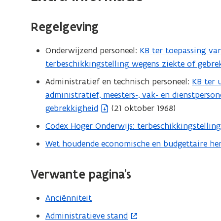
Regelgeving
Onderwijzend personeel:
KB ter toepassing van
(
terbeschikkingstelling wegens ziekte of gebre
b
e
Administratief en technisch personeel:
KB ter 
(
s
administratief, meesters-, vak- en dienstperson
b
t
gebrekkigheid
(21 oktober 1968)
e
a
s
Codex Hoger Onderwijs: terbeschikkingstellin
(
n
t
b
Wet houdende economische en budgettaire he
(
d
a
e
b
o
n
s
e
p
Verwante pagina’s
d
t
s
e
o
a
t
n
Anciënniteit
p
n
a
t
e
Administratieve stand
(
d