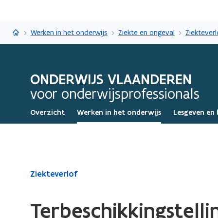
Onderwijs Vlaanderen
Werken in het onderwijs
Ziekte en ongeval
Ziekteverl
ONDERWIJS VLAANDEREN
voor onderwijsprofessionals
Overzicht
Werken in het onderwijs
Lesgeven en 
Gedaan
Ziekteverlof
met
laden.
Terbeschikkingstell
U