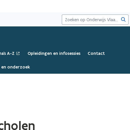
Zoe
a's A-Z
Opleidingen en infosessies
Contact
a en onderzoek
scholen