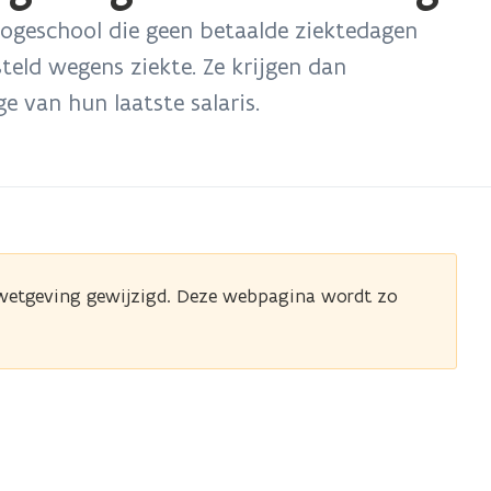
n
ogeschool die geen betaalde ziektedagen
s
t
eld wegens ziekte. Ze krijgen dan
e
r
 van hun laatste salaris.
nwetgeving gewijzigd. Deze webpagina wordt zo