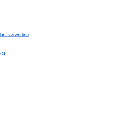
atief verwerken
kte