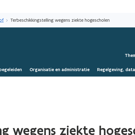
Overslaan
en
of
Terbeschikkingstelling wegens ziekte hogescholen
naar
de
inhoud
gaan
o
Them
p
e
begeleiden
Organisatie en administratie
Regelgeving, dat
n
t
i
n
n
i
e
u
w
ing wegens ziekte hoge
v
e