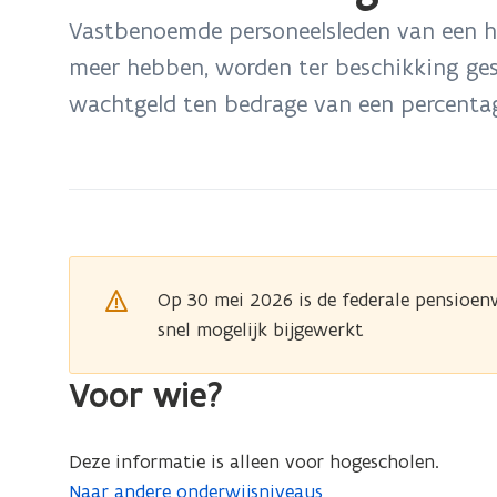
bevindt
Vastbenoemde personeelsleden van een h
zich
meer hebben, worden ter beschikking gest
op:
wachtgeld ten bedrage van een percentage
Terbeschikkingstelling
wegens
ziekte
hogescholen
Op 30 mei 2026 is de federale pensioe
snel mogelijk bijgewerkt
Voor wie?
Deze informatie is alleen voor hogescholen.
Naar andere onderwijsniveaus