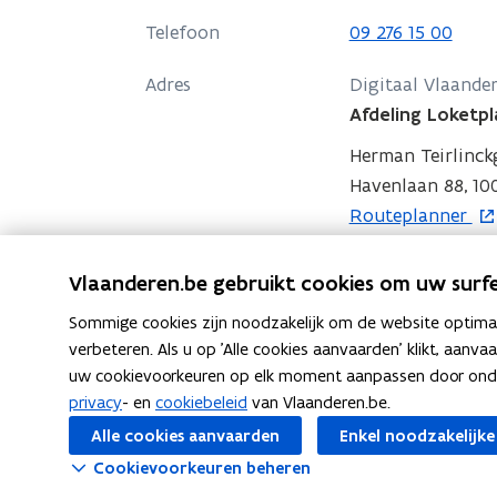
n
Telefoon
09 276 15 00
t
i
Adres
Digitaal Vlaande
n
Afdeling Loketp
n
Herman Teirlinc
i
Havenlaan 88, 100
e
o
Routeplanner
u
p
w
Contactpersonen
e
Vlaanderen.be gebruikt cookies om uw surfe
v
n
e
Sommige cookies zijn noodzakelijk om de website optimaal
t
n
verbeteren. Als u op 'Alle cookies aanvaarden' klikt, aanva
Afdelingshoofd
i
s
uw cookievoorkeuren op elk moment aanpassen door ondera
n
De Meyer Willem
privacy
- en
cookiebeleid
van Vlaanderen.be.
t
n
e
Alle cookies aanvaarden
Enkel noodzakelijke
i
r
Cookievoorkeuren beheren
e