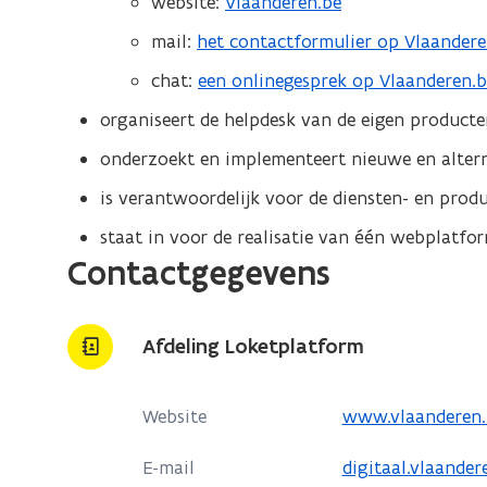
website:
Vlaanderen.be
mail:
het contactformulier op Vlaandere
chat:
een onlinegesprek op Vlaanderen.b
organiseert de helpdesk van de eigen product
onderzoekt en implementeert nieuwe en alter
is verantwoordelijk voor de diensten- en pro
staat in voor de realisatie van één webplatfo
Contactgegevens
Afdeling Loketplatform
o
Website
www.vlaanderen.
p
E-mail
digitaal.vlaande
e