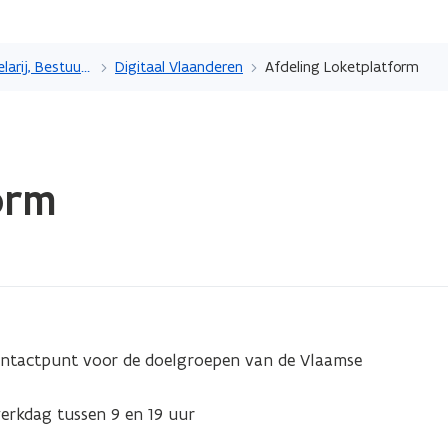
Overslaan
en
Beleidsdomein Kanselarij, Bestuur, Buitenlandse Zaken en Justitie
Digitaal Vlaanderen
Afdeling Loketplatform
naar
de
inhoud
gaan
orm
contactpunt voor de doelgroepen van de Vlaamse
werkdag tussen 9 en 19 uur