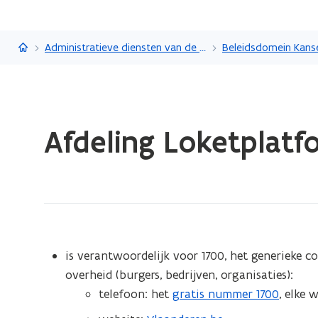
Vlaanderen.be
Administratieve diensten van de Vlaamse overheid
Gedaan
Afdeling Loketplatf
met
laden.
U
bevindt
zich
op:
Afdeling
is verantwoordelijk voor 1700, het generieke 
Loketplatform
overheid (burgers, bedrijven, organisaties):
telefoon: het
gratis nummer 1700
, elke 