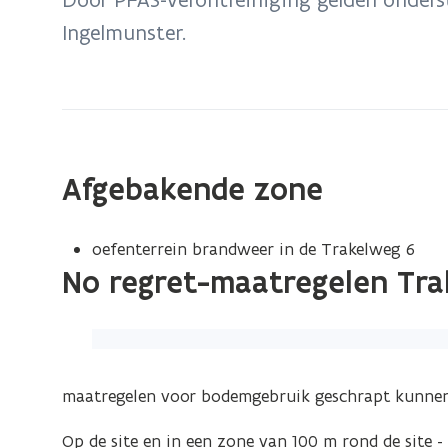
zich
Ingelmunster.
op:
Ingelmunster:
no
regret-
maatregelen
PFAS
Afgebakende zone
oefenterrein brandweer in de Trakelweg 6
No regret-maatregelen Tr
(Klik
op
de
maatregelen voor bodemgebruik geschrapt kunne
afbeelding
Op de site en in een zone van 100 m rond de site -