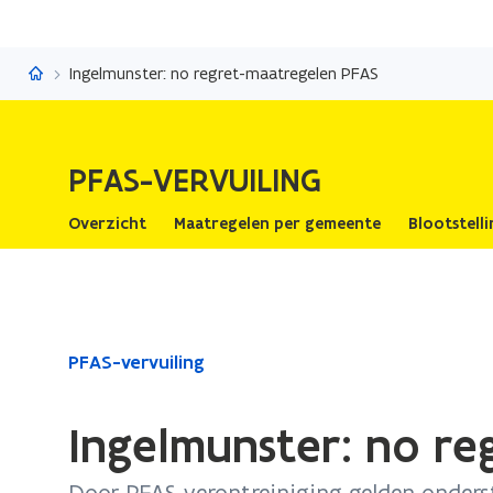
PFAS-vervuiling
Ingelmunster: no regret-maatregelen PFAS
PFAS-VERVUILING
Overzicht
Maatregelen per gemeente
Blootstell
Gedaan
PFAS-vervuiling
met
laden.
Ingelmunster: no r
U
bevindt
Door PFAS-verontreiniging gelden onder