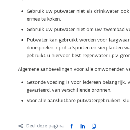
voor
een
Gebruik uw putwater niet als drinkwater, ook n
vergrote
ermee te koken.
weergave)
Gebruik uw putwater niet om uw zwembad vul
Putwater kan gebruikt worden voor laagwaard
doorspoelen, oprit afspuiten en sierplanten
gebruikt u hiervoor best regenwater i.p.v. gro
Algemene aanbevelingen voor alle omwonenden va
Gezonde voeding is voor iedereen belangrijk. 
gevarieerd, van verschillende bronnen.
Voor alle aansluitbare putwatergebruikers: sl
F
L
K
Deel deze pagina