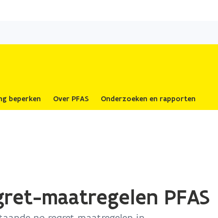
Overslaan
en
naar
de
inhoud
gaan
ing beperken
Over PFAS
Onderzoeken en rapporten
egret-maatregelen PFAS
staande
no regret
-maatregelen in