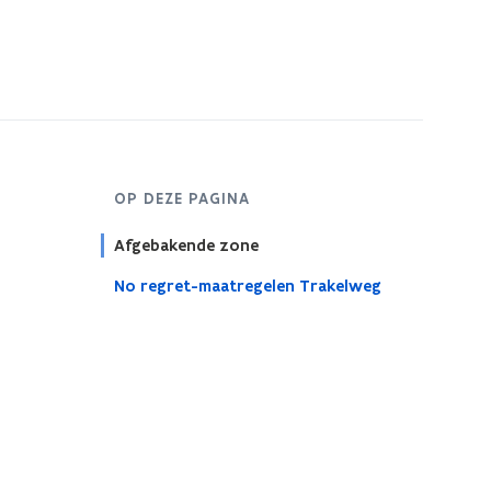
s
t
e
r
OP DEZE PAGINA
Afgebakende zone
No regret-maatregelen Trakelweg