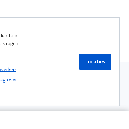
den hun
g vragen
Locaties
werkers
.
aag over