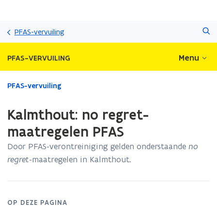
Overslaan
Zoeken
en
PFAS-vervuiling
naar
de
Menu
PFAS-VERVUILING
inhoud
gaan
Gedaan
PFAS-vervuiling
met
laden.
Kalmthout: no regret-
U
bevindt
maatregelen PFAS
zich
Door PFAS-verontreiniging gelden onderstaande
no
op:
Kalmthout:
regret
-maatregelen in Kalmthout.
no
regret-
maatregelen
PFAS
OP DEZE PAGINA