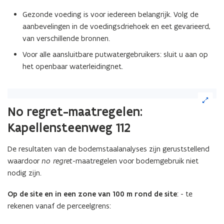
Gezonde voeding is voor iedereen belangrijk. Volg de
aanbevelingen in de voedingsdriehoek en eet gevarieerd,
van verschillende bronnen.
Voor alle aansluitbare putwatergebruikers: sluit u aan op
het openbaar waterleidingnet.
(Klik
op
No regret-maatregelen:
de
Kapellensteenweg 112
afbeelding
voor
een
De resultaten van de bodemstaalanalyses zijn geruststellend
vergrote
waardoor
no regret
-maatregelen voor bodemgebruik niet
weergave)
nodig zijn.
Op de site en in een zone van 100 m rond de site
: - te
rekenen vanaf de perceelgrens: