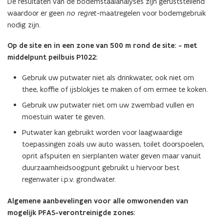
De resultaten van de bodemstaalanalyses zijn geruststellend
waardoor er geen
no regret
-maatregelen voor bodemgebruik
nodig zijn.
Op de site en in een zone van 500 m rond de site: - met
middelpunt peilbuis P1022:
Gebruik uw putwater niet als drinkwater, ook niet om
thee, koffie of ijsblokjes te maken of om ermee te koken.
Gebruik uw putwater niet om uw zwembad vullen en
moestuin water te geven.
Putwater kan gebruikt worden voor laagwaardige
toepassingen zoals uw auto wassen, toilet doorspoelen,
oprit afspuiten en sierplanten water geven maar vanuit
duurzaamheidsoogpunt gebruikt u hiervoor best
regenwater i.p.v. grondwater.
Algemene aanbevelingen voor alle omwonenden van
mogelijk PFAS-verontreinigde zones: