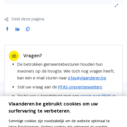
(Klik
op
de
Deel deze pagina
afbeelding
voor
F
L
K
een
a
i
o
vergrote
c
n
p
weergave)
e
k
i
Vragen?
b
e
e
o
d
e
De betrokken gemeentebesturen houden hun
o
i
r
inwoners op de hoogte. Wie toch nog vragen heeft,
k
n
l
kan een e-mail sturen naar
pfas@vlaanderen.be
.
o
o
i
Stel uw vraag aan de
PFAS-preventiewerkers
.
p
p
n
Zie bij wie u terechtkunt met een
vraag over PFAS in
e
e
k
de regio Zwijndrecht
.
n
n
n
Vlaanderen.be gebruikt cookies om uw
t
t
a
surfervaring te verbeteren.
Locaties
i
i
a
Sommige cookies zijn noodzakelijk om de website optimaal te
n
n
r
laten functioneren. Andere cookies zijn optioneel en worden