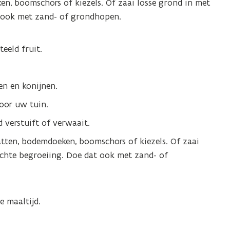
n, boomschors of kiezels. Of zaai losse grond in met
t ook met zand- of grondhopen.
eeld fruit.
en en konijnen.
oor uw tuin.
 verstuift of verwaait.
tten, bodemdoeken, boomschors of kiezels. Of zaai
ichte begroeiing. Doe dat ook met zand- of
 maaltijd.
.