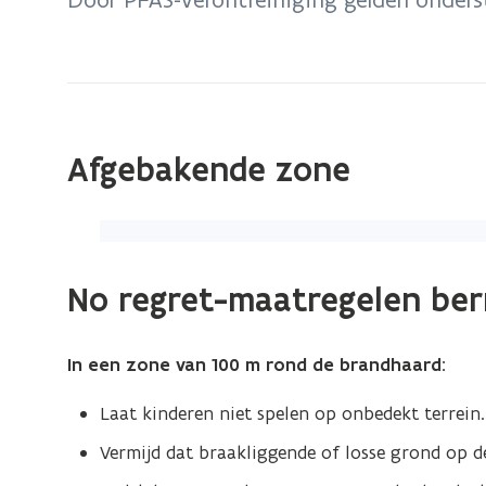
zich
op:
Laakdal:
no
regret-
Afgebakende zone
maatregelen
PFAS
(Klik
op
No regret-maatregelen ber
de
afbeelding
voor
In een zone van 100 m rond de brandhaard:
een
vergrote
Laat kinderen niet spelen op onbedekt terrein.
weergave)
Vermijd dat braakliggende of losse grond op de