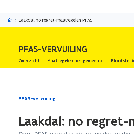
PFAS-vervuiling
Laakdal: no regret-maatregelen PFAS
PFAS-VERVUILING
Overzicht
Maatregelen per gemeente
Blootstell
Gedaan
PFAS-vervuiling
met
laden.
Laakdal: no regret
U
bevindt
Door PFAS-verontreiniging gelden onder