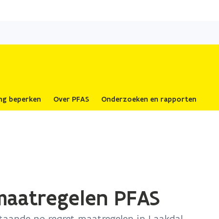
Overslaan
en
naar
de
inhoud
gaan
ing beperken
Over PFAS
Onderzoeken en rapporten
-maatregelen PFAS
staande
no regret
-maatregelen in Laakdal.