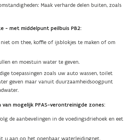
somstandigheden: Maak verharde delen buiten, zoals
e - met middelpunt peilbuis PB2:
iet om thee, koffie of ijsblokjes te maken of om
len en moestuin water te geven.
ige toepassingen zoals uw auto wassen, toilet
 water geven maar vanuit duurzaamheidsoogpunt
ndwater.
van mogelijk PFAS-verontreinigde zones:
Volg de aanbevelingen in de voedingsdriehoek en eet
uit u aan op het openbaar waterleidingnet.