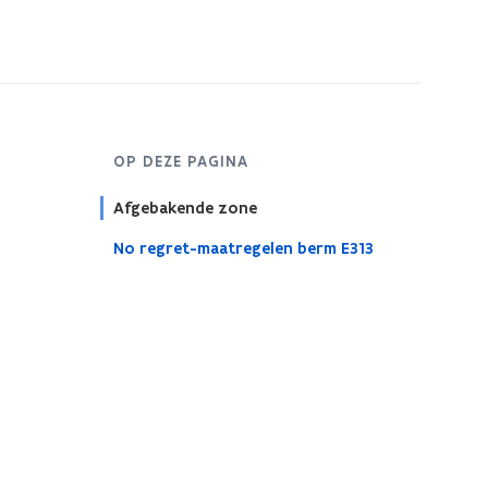
s
t
e
r
OP DEZE PAGINA
Afgebakende zone
No regret-maatregelen berm E313