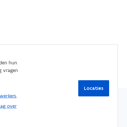
den hun
g vragen
Locaties
werkers
.
aag over