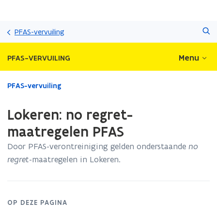
Overslaan
Zoeken
en
PFAS-vervuiling
naar
de
Menu
PFAS-VERVUILING
inhoud
gaan
Gedaan
PFAS-vervuiling
met
laden.
Lokeren: no regret-
U
bevindt
maatregelen PFAS
zich
Door PFAS-verontreiniging gelden onderstaande
no
op:
Lokeren:
regret
-maatregelen in Lokeren.
no
regret-
maatregelen
PFAS
OP DEZE PAGINA