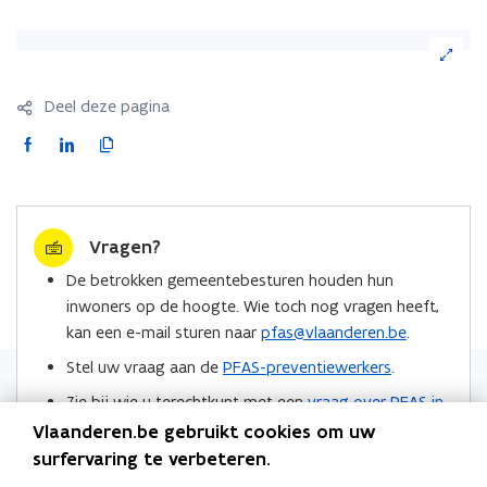
(Klik
op
de
Deel deze pagina
afbeelding
voor
F
L
K
een
a
i
o
vergrote
c
n
p
weergave)
e
k
i
Vragen?
b
e
e
o
d
e
De betrokken gemeentebesturen houden hun
o
i
r
inwoners op de hoogte. Wie toch nog vragen heeft,
k
n
l
kan een e-mail sturen naar
pfas@vlaanderen.be
.
o
o
i
Stel uw vraag aan de
PFAS-preventiewerkers
.
p
p
n
Zie bij wie u terechtkunt met een
vraag over PFAS in
e
e
k
de regio Zwijndrecht
.
n
n
n
Vlaanderen.be gebruikt cookies om uw
t
t
a
surfervaring te verbeteren.
Locaties
i
i
a