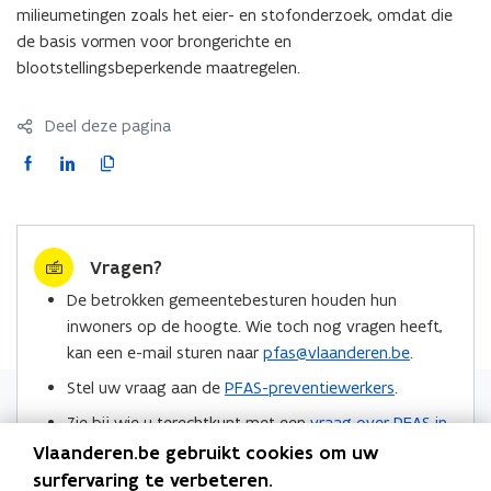
milieumetingen zoals het eier- en stofonderzoek, omdat die
de basis vormen voor brongerichte en
blootstellingsbeperkende maatregelen.
Deel deze pagina
F
L
K
a
i
o
c
n
p
e
k
i
Vragen?
b
e
e
o
d
e
De betrokken gemeentebesturen houden hun
o
i
r
inwoners op de hoogte. Wie toch nog vragen heeft,
k
n
l
kan een e-mail sturen naar
pfas@vlaanderen.be
.
o
o
i
Stel uw vraag aan de
PFAS-preventiewerkers
.
p
p
n
Zie bij wie u terechtkunt met een
vraag over PFAS in
e
e
k
de regio Zwijndrecht
.
n
n
n
Vlaanderen.be gebruikt cookies om uw
t
t
a
surfervaring te verbeteren.
Locaties