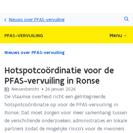
Overslaan
Zoeken
en
Nieuws over PFAS-vervuiling
naar
de
Menu
PFAS-VERVUILING
inhoud
gaan
Gedaan
Nieuws over PFAS-vervuiling
met
laden.
Hotspotcoördinatie voor de
U
bevindt
PFAS-vervuiling in Ronse
zich
Nieuwsbericht
 •
26 januari 2026
op:
Hotspotcoördinatie
De Vlaamse overheid richt een geïntegreerde
voor
hotspotcoördinatie op voor de PFAS-vervuiling in
de
Ronse. Dat moet zorgen voor meer samenhang tussen
PFAS-
de verschillende onderzoeken, administraties en lokale
vervuiling
in
partners zodat de mogelijke risico’s voor de inwoners