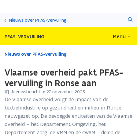
Overslaan
Zoeken
en
Nieuws over PFAS-vervuiling
naar
de
Menu
PFAS-VERVUILING
inhoud
gaan
Gedaan
Nieuws over PFAS-vervuiling
met
laden.
Vlaamse overheid pakt PFAS-
U
bevindt
vervuiling in Ronse aan
zich
Nieuwsbericht
 •
27 november 2025
op:
Vlaamse
De Vlaamse overheid volgt de impact van de
overheid
textielindustrie op gezondheid en milieu in Ronse
pakt
nauwgezet op. De bevoegde entiteiten van de Vlaamse
PFAS-
overheid – het Departement Omgeving, het
vervuiling
in
Departement Zorg, de VMM en de OVAM – delen de