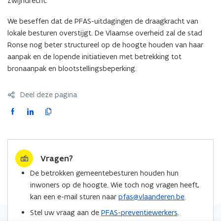
Zwijndrecht.
We beseffen dat de PFAS-uitdagingen de draagkracht van
lokale besturen overstijgt. De Vlaamse overheid zal de stad
Ronse nog beter structureel op de hoogte houden van haar
aanpak en de lopende initiatieven met betrekking tot
bronaanpak en blootstellingsbeperking.
Deel deze pagina
F
L
K
a
i
o
c
n
p
e
k
i
Vragen?
b
e
e
o
d
e
De betrokken gemeentebesturen houden hun
o
i
r
inwoners op de hoogte. Wie toch nog vragen heeft,
k
n
l
kan een e-mail sturen naar
pfas@vlaanderen.be
.
o
o
i
Stel uw vraag aan de
PFAS-preventiewerkers
.
p
p
n