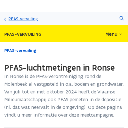
Overslaan
Zoeken
en
PFAS-vervuiling
naar
de
Menu
PFAS-VERVUILING
inhoud
gaan
Gedaan
PFAS-vervuiling
met
laden.
PFAS-luchtmetingen in Ronse
U
bevindt
In Ronse is de PFAS-verontreiniging rond de
zich
Molenbeek al vastgesteld in o.a. bodem en grondwater.
op:
Van juli tot en met oktober 2024 heeft de Vlaamse
PFAS-
luchtmetingen
Milieumaatschappij ook PFAS gemeten in de depositie
in
(nl. dat wat neervalt in de omgeving). Op deze pagina
Ronse
vindt u meer informatie over deze meetcampagne.