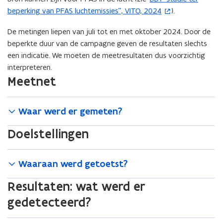
beperking van PFAS luchtemissies’’, VITO, 2024
).
o
p
De metingen liepen van juli tot en met oktober 2024. Door de
e
beperkte duur van de campagne geven de resultaten slechts
n
een indicatie. We moeten de meetresultaten dus voorzichtig
t
interpreteren.
i
Meetnet
n
n
i
Waar werd er gemeten?
e
u
Doelstellingen
w
v
Waaraan werd getoetst?
e
n
Resultaten: wat werd er
s
gedetecteerd?
t
e