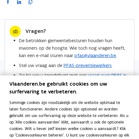
F
L
K
a
i
o
c
n
p
e
k
i
Vragen?
b
e
e
o
d
e
De betrokken gemeentebesturen houden hun
o
i
r
inwoners op de hoogte. Wie toch nog vragen heeft,
k
n
l
kan een e-mail sturen naar
pfas@vlaanderen.be
.
o
o
i
Stel uw vraag aan de
PFAS-preventiewerkers
.
p
p
n
Zie bij wie u terechtkunt met een
vraag over PFAS in
e
e
k
de regio Zwijndrecht
.
n
n
n
Vlaanderen.be gebruikt cookies om uw
t
t
a
surfervaring te verbeteren.
Locaties
i
i
a
Sommige cookies zijn noodzakelijk om de website optimaal te
n
n
r
laten functioneren. Andere cookies zijn optioneel en worden
n
n
k
gebruikt om uw surfervaring op deze website te verbeteren. Als u
i
i
l
op 'Alle cookies aanvaarden' klikt, aanvaardt u ook de optionele
e
e
e
cookies. Wilt u liever zelf kiezen welke cookies u aanvaardt? Klik
Meer info
u
u
m
op 'Cookievoorkeuren beheren'. U kunt uw cookievoorkeuren op elk