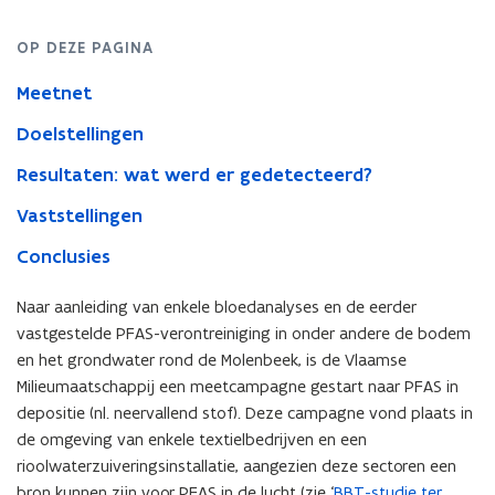
OP DEZE PAGINA
Meetnet
Doelstellingen
Resultaten: wat werd er gedetecteerd?
Vaststellingen
Conclusies
Naar aanleiding van enkele bloedanalyses en de eerder
vastgestelde PFAS-verontreiniging in onder andere de bodem
en het grondwater rond de Molenbeek, is de Vlaamse
Milieumaatschappij een meetcampagne gestart naar PFAS in
depositie (nl. neervallend stof). Deze campagne vond plaats in
de omgeving van enkele textielbedrijven en een
rioolwaterzuiveringsinstallatie, aangezien deze sectoren een
bron kunnen zijn voor PFAS in de lucht (zie ‘
BBT-studie ter
(