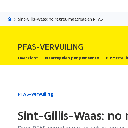
PFAS-vervuiling
Sint-Gillis-Waas: no regret-maatregelen PFAS
PFAS-VERVUILING
Overzicht
Maatregelen per gemeente
Blootstell
Gedaan
PFAS-vervuiling
met
laden.
Sint-Gillis-Waas: n
U
bevindt
Door PFAS-verontreiniging gelden onder