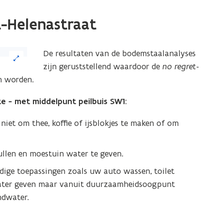
t-Helenastraat
De resultaten van de bodemstaalanalyses
zijn geruststellend waardoor de
no regret
-
n worden.
e - met middelpunt peilbuis SW1:
iet om thee, koffie of ijsblokjes te maken of om
len en moestuin water te geven.
ige toepassingen zoals uw auto wassen, toilet
 water geven maar vanuit duurzaamheidsoogpunt
ndwater.