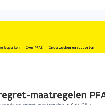
Overslaan
en
naar
de
inhoud
gaan
ing beperken
Over PFAS
Onderzoeken en rapporten
o regret-maatregelen PF
staande
no regret
-maatregelen in Sint-Gillis-