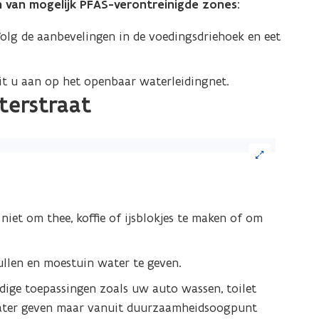
van mogelijk PFAS-verontreinigde zones:
Volg de aanbevelingen in de voedingsdriehoek en eet
uit u aan op het openbaar waterleidingnet.
terstraat
ik
eelding
iet om thee, koffie of ijsblokjes te maken of om
or
n
grote
len en moestuin water te geven.
ergave)
ige toepassingen zoals uw auto wassen, toilet
 water geven maar vanuit duurzaamheidsoogpunt