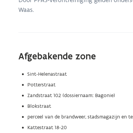
zich
Waas.
op:
Sint-
Gillis-
Waas:
no
regret-
Afgebakende zone
maatregelen
PFAS
Sint-Helenastraat
Potterstraat
Zandstraat 102 (dossiernaam: Bagonie)
Blokstraat
perceel van de brandweer, stadsmagazijn en te
Kattestraat 18-20