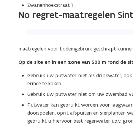
Zwanenhoekstraat 1
No regret-maatregelen Sin
(Klik
op
de
maatregelen voor bodemgebruik geschrapt kunne
afbeelding
Op de site en in een zone van 500 m rond de sit
voor
een
Gebruik uw putwater niet als drinkwater, ook n
vergrote
ermee te koken.
weergave)
Gebruik uw putwater niet om uw zwembad vul
Putwater kan gebruikt worden voor laagwaard
doorspoelen, oprit afspuiten en sierplanten
gebruikt u hiervoor best regenwater i.p.v. gro