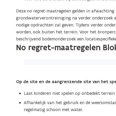
Deze
no regret
-maatregelen gelden in afwachting 
grondwaterverontreiniging na verder onderzoek 
nodige opdrachten zal geven. Tijdens verder onde
worden, ook buiten het terrein. Voor het bronperce
beschrijvend bodemonderzoek een locatiespecifieke
No regret-maatregelen Blo
(Klik
op
de
Op de site en de aangrenzende site van het spe
afbeelding
voor
Laat kinderen niet spelen op onbedekt terrein 
een
Afhankelijk van het gebruik en de weersomstan
vergrote
regelmatig schoon met water.
weergave)