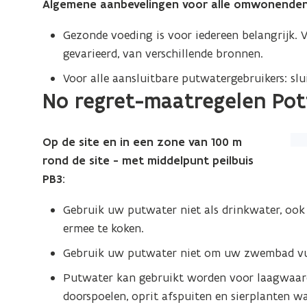
Algemene aanbevelingen voor alle omwonenden 
Gezonde voeding is voor iedereen belangrijk. 
gevarieerd, van verschillende bronnen.
Voor alle aansluitbare putwatergebruikers: sl
No regret-maatregelen Pot
(Kl
Op de site en in een zone van 100 m
op
rond de site - met middelpunt peilbuis
de
PB3:
afb
Gebruik uw putwater niet als drinkwater, ook n
vo
ermee te koken.
ee
ver
Gebruik uw putwater niet om uw zwembad vul
we
Putwater kan gebruikt worden voor laagwaard
doorspoelen, oprit afspuiten en sierplanten