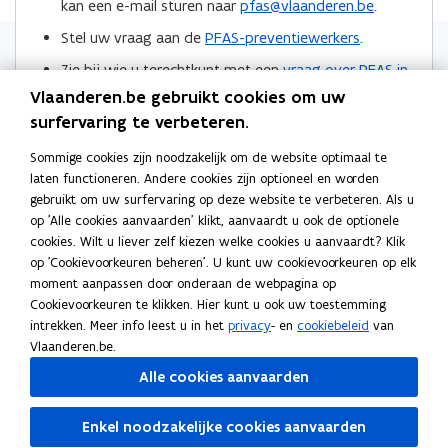
kan een e-mail sturen naar
pfas@vlaanderen.be
.
o
o
i
Stel uw vraag aan de
PFAS-preventiewerkers
.
p
p
n
Zie bij wie u terechtkunt met een
vraag over PFAS in
e
e
k
de regio Zwijndrecht
.
n
n
n
Vlaanderen.be gebruikt cookies om uw
t
t
a
surfervaring te verbeteren.
Locaties
i
i
a
Sommige cookies zijn noodzakelijk om de website optimaal te
n
n
r
laten functioneren. Andere cookies zijn optioneel en worden
n
n
k
gebruikt om uw surfervaring op deze website te verbeteren. Als u
i
i
l
op 'Alle cookies aanvaarden' klikt, aanvaardt u ook de optionele
e
e
e
cookies. Wilt u liever zelf kiezen welke cookies u aanvaardt? Klik
Meer info
u
u
m
op 'Cookievoorkeuren beheren'. U kunt uw cookievoorkeuren op elk
moment aanpassen door onderaan de webpagina op
w
w
b
Persberichten
Cookievoorkeuren te klikken. Hier kunt u ook uw toestemming
v
v
o
intrekken. Meer info leest u in het
privacy
- en
cookiebeleid
van
e
e
r
Podcasts
Vlaanderen.be.
Over PFAS
n
n
d
Alle cookies aanvaarden
s
s
Wat zijn PFAS?
t
t
Enkel noodzakelijke cookies aanvaarden
e
e
Risico's beperken