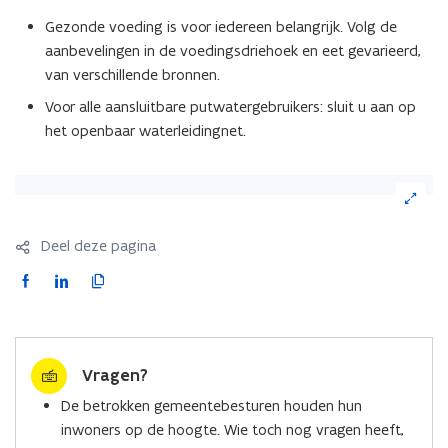
Gezonde voeding is voor iedereen belangrijk. Volg de
aanbevelingen in de voedingsdriehoek en eet gevarieerd,
van verschillende bronnen.
Voor alle aansluitbare putwatergebruikers: sluit u aan op
het openbaar waterleidingnet.
(Klik
op
de
Deel deze pagina
afbeelding
voor
F
L
K
een
a
i
o
vergrote
c
n
p
weergave)
e
k
i
Vragen?
b
e
e
o
d
e
De betrokken gemeentebesturen houden hun
o
i
r
inwoners op de hoogte. Wie toch nog vragen heeft,
k
n
l