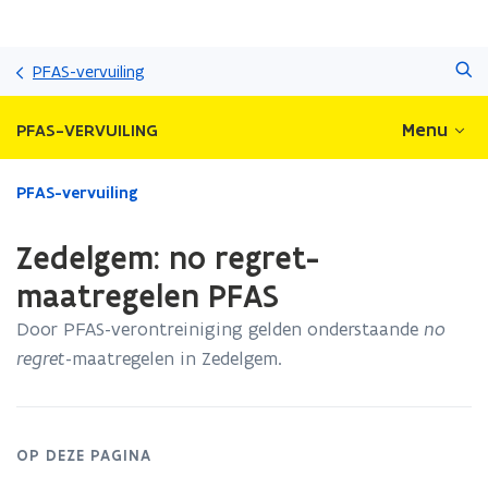
Overslaan
Zoeken
en
PFAS-vervuiling
naar
de
Menu
PFAS-VERVUILING
inhoud
gaan
Gedaan
PFAS-vervuiling
met
laden.
Zedelgem: no regret-
U
bevindt
maatregelen PFAS
zich
Door PFAS-verontreiniging gelden onderstaande
no
op:
Zedelgem:
regret
-maatregelen in Zedelgem.
no
regret-
maatregelen
PFAS
OP DEZE PAGINA