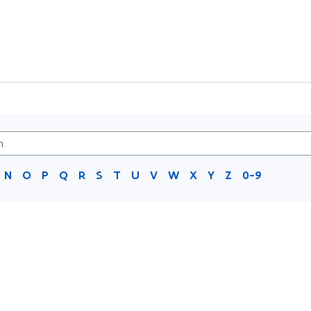
N
O
P
Q
R
S
T
U
V
W
X
Y
Z
0-9