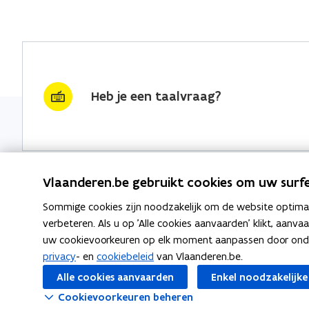
Heb je een taalvraag?
Vlaanderen.be gebruikt cookies om uw surfe
Sommige cookies zijn noodzakelijk om de website optimaal
Nieuwsbrief krijgen?
Thema's
verbeteren. Als u op 'Alle cookies aanvaarden' klikt, aanva
uw cookievoorkeuren op elk moment aanpassen door ondera
vraag & woord van de week
Taaladvie
privacy
- en
cookiebeleid
van Vlaanderen.be.
wekelijks in je mailbox
Alle cookies aanvaarden
Enkel noodzakelijke
Spellingre
Schrijf je in
Cookievoorkeuren beheren