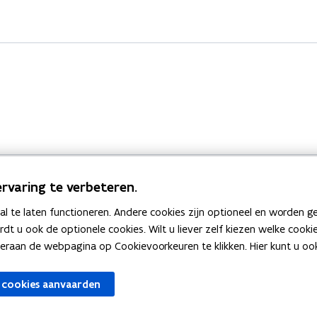
rvaring te verbeteren.
 te laten functioneren. Andere cookies zijn optioneel en worden g
Bekijk ook
ardt u ook de optionele cookies. Wilt u liever zelf kiezen welke cook
an de webpagina op Cookievoorkeuren te klikken. Hier kunt u ook 
zen
Spellingtests
 cookies aanvaarden
gels
Boek- en webwijzer