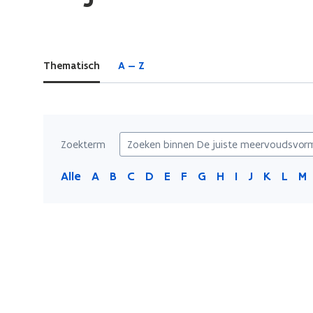
bevindt
zich
op:
Thematisch
A — Z
De
juiste
meervoudsvorm
Zoekterm
Alle
A
B
C
D
E
F
G
H
I
J
K
L
M