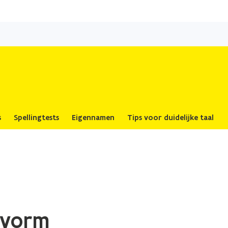
Overslaan
en
naar
de
inhoud
gaan
s
Spellingtests
Eigennamen
Tips voor duidelijke taal
svorm