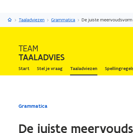
Taaladvies
Taaladviezen
Grammatica
De juiste meervoudsvorm
TEAM
TAALADVIES
Start
Stel je vraag
Taaladviezen
Spellingregel
Gedaan
Grammatica
met
laden.
De juiste meervoud
U