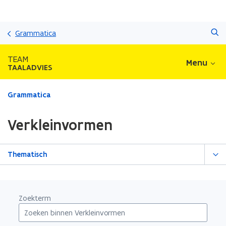
Overslaan
Zoeken
en
Grammatica
naar
de
TEAM
Menu
inhoud
TAALADVIES
gaan
Gedaan
Grammatica
met
laden.
Verkleinvormen
U
bevindt
zich
Thematisch
op:
Verkleinvormen
Zoekterm