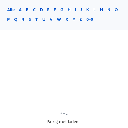
Alle
A
B
C
D
E
F
G
H
I
J
K
L
M
N
O
P
Q
R
S
T
U
V
W
X
Y
Z
0-9
Bezig met laden...