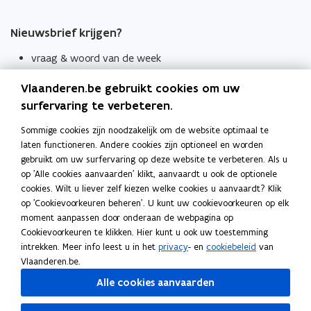
Nieuwsbrief krijgen?
vraag & woord van de week
wekelijks in je mailbox
Vlaanderen.be gebruikt cookies om uw
Schrijf je in
surfervaring te verbeteren.
Thema's
Sommige cookies zijn noodzakelijk om de website optimaal te
laten functioneren. Andere cookies zijn optioneel en worden
Taaladviezen
gebruikt om uw surfervaring op deze website te verbeteren. Als u
op 'Alle cookies aanvaarden' klikt, aanvaardt u ook de optionele
Spellingregels
cookies. Wilt u liever zelf kiezen welke cookies u aanvaardt? Klik
op 'Cookievoorkeuren beheren'. U kunt uw cookievoorkeuren op elk
Tips voor duidelijke taal
moment aanpassen door onderaan de webpagina op
Bekijk ook
Cookievoorkeuren te klikken. Hier kunt u ook uw toestemming
intrekken. Meer info leest u in het
privacy
- en
cookiebeleid
van
Spellingtests
Vlaanderen.be.
Alle cookies aanvaarden
Boek- en webwijzer