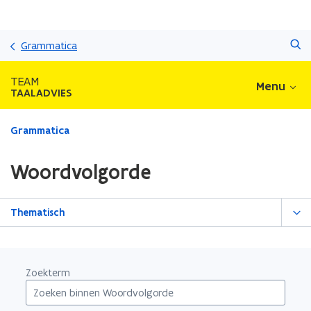
Overslaan
Zoeken
en
Grammatica
naar
de
TEAM
Menu
inhoud
TAALADVIES
gaan
Gedaan
Grammatica
met
laden.
Woordvolgorde
U
bevindt
zich
Thematisch
op:
Woordvolgorde
Zoekterm