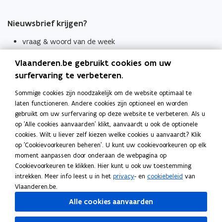
Nieuwsbrief krijgen?
vraag & woord van de week
wekelijks in je mailbox
Vlaanderen.be gebruikt cookies om uw
Schrijf je in
surfervaring te verbeteren.
Thema's
Sommige cookies zijn noodzakelijk om de website optimaal te
laten functioneren. Andere cookies zijn optioneel en worden
Taaladviezen
gebruikt om uw surfervaring op deze website te verbeteren. Als u
op 'Alle cookies aanvaarden' klikt, aanvaardt u ook de optionele
Spellingregels
cookies. Wilt u liever zelf kiezen welke cookies u aanvaardt? Klik
op 'Cookievoorkeuren beheren'. U kunt uw cookievoorkeuren op elk
Tips voor duidelijke taal
moment aanpassen door onderaan de webpagina op
Bekijk ook
Cookievoorkeuren te klikken. Hier kunt u ook uw toestemming
intrekken. Meer info leest u in het
privacy
- en
cookiebeleid
van
Spellingtests
Vlaanderen.be.
Alle cookies aanvaarden
Boek- en webwijzer