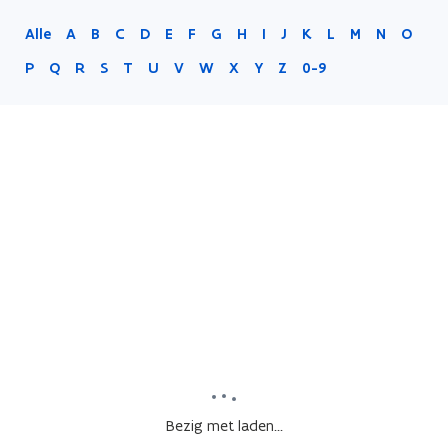
Alle
A
B
C
D
E
F
G
H
I
J
K
L
M
N
O
P
Q
R
S
T
U
V
W
X
Y
Z
0-9
Bezig met laden...