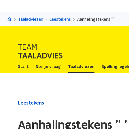
Taaladvies
Taaladviezen
Leestekens
Aanhalingstekens " '
TEAM
TAALADVIES
Start
Stel je vraag
Taaladviezen
Spellingregel
Gedaan
Leestekens
met
laden.
Aanhalingstekens " '
U