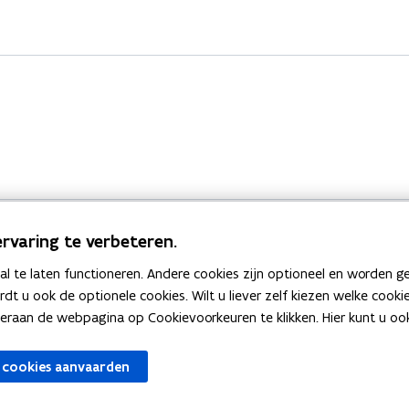
rvaring te verbeteren.
 te laten functioneren. Andere cookies zijn optioneel en worden g
Bekijk ook
ardt u ook de optionele cookies. Wilt u liever zelf kiezen welke cook
an de webpagina op Cookievoorkeuren te klikken. Hier kunt u ook 
zen
Spellingtests
 cookies aanvaarden
gels
Boek- en webwijzer