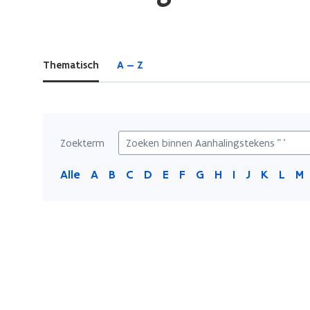
bevindt
zich
op:
Thematisch
A — Z
Aanhalingstekens
"
'
Zoekterm
Alle
A
B
C
D
E
F
G
H
I
J
K
L
M