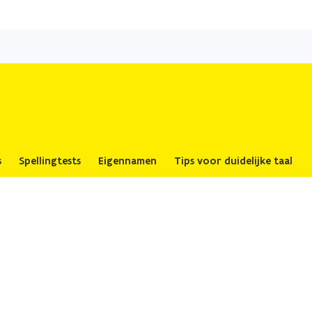
Overslaan
en
naar
de
inhoud
gaan
s
Spellingtests
Eigennamen
Tips voor duidelijke taal