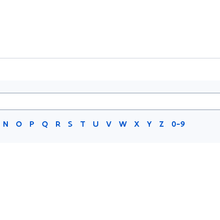
N
O
P
Q
R
S
T
U
V
W
X
Y
Z
0-9