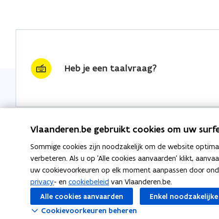
Heb je een taalvraag?
Vlaanderen.be gebruikt cookies om uw surfe
Sommige cookies zijn noodzakelijk om de website optimaal
Nieuwsbrief krijgen?
Thema's
verbeteren. Als u op 'Alle cookies aanvaarden' klikt, aanva
uw cookievoorkeuren op elk moment aanpassen door ondera
vraag & woord van de week
Taaladvie
privacy
- en
cookiebeleid
van Vlaanderen.be.
wekelijks in je mailbox
Alle cookies aanvaarden
Enkel noodzakelijke
Spellingre
Schrijf je in
Cookievoorkeuren beheren