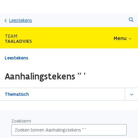
Overslaan
Zoeken
en
Leestekens
naar
de
TEAM
Menu
inhoud
TAALADVIES
gaan
Gedaan
Leestekens
met
laden.
Aanhalingstekens " '
U
bevindt
zich
Thematisch
op:
Aanhalingstekens
"
'
Zoekterm