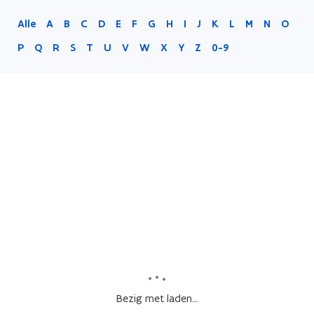
Alle
A
B
C
D
E
F
G
H
I
J
K
L
M
N
O
P
Q
R
S
T
U
V
W
X
Y
Z
0-9
Bezig met laden...