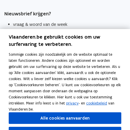
Nieuwsbrief krijgen?
vraag & woord van de week
wekelijks in je mailbox
Vlaanderen.be gebruikt cookies om uw
Schrijf je in
surfervaring te verbeteren.
Thema's
Sommige cookies zijn noodzakelijk om de website optimaal te
laten functioneren. Andere cookies zijn optioneel en worden
Taaladviezen
gebruikt om uw surfervaring op deze website te verbeteren. Als u
op 'Alle cookies aanvaarden' klikt, aanvaardt u ook de optionele
Spellingregels
cookies. Wilt u liever zelf kiezen welke cookies u aanvaardt? Klik
op 'Cookievoorkeuren beheren'. U kunt uw cookievoorkeuren op elk
Tips voor duidelijke taal
moment aanpassen door onderaan de webpagina op
Bekijk ook
Cookievoorkeuren te klikken. Hier kunt u ook uw toestemming
intrekken. Meer info leest u in het
privacy
- en
cookiebeleid
van
Spellingtests
Vlaanderen.be.
Alle cookies aanvaarden
Boek- en webwijzer