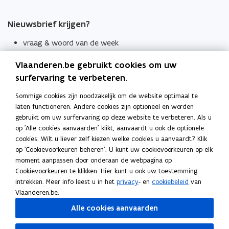
Nieuwsbrief krijgen?
vraag & woord van de week
wekelijks in je mailbox
Vlaanderen.be gebruikt cookies om uw
Schrijf je in
surfervaring te verbeteren.
Thema's
Sommige cookies zijn noodzakelijk om de website optimaal te
laten functioneren. Andere cookies zijn optioneel en worden
Taaladviezen
gebruikt om uw surfervaring op deze website te verbeteren. Als u
op 'Alle cookies aanvaarden' klikt, aanvaardt u ook de optionele
Spellingregels
cookies. Wilt u liever zelf kiezen welke cookies u aanvaardt? Klik
op 'Cookievoorkeuren beheren'. U kunt uw cookievoorkeuren op elk
Tips voor duidelijke taal
moment aanpassen door onderaan de webpagina op
Bekijk ook
Cookievoorkeuren te klikken. Hier kunt u ook uw toestemming
intrekken. Meer info leest u in het
privacy
- en
cookiebeleid
van
Spellingtests
Vlaanderen.be.
Alle cookies aanvaarden
Boek- en webwijzer