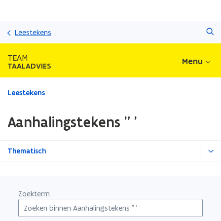
Overslaan
Zoeken
en
Leestekens
naar
de
TEAM
Menu
inhoud
TAALADVIES
gaan
Gedaan
Leestekens
met
laden.
Aanhalingstekens " '
U
bevindt
zich
Thematisch
op:
Aanhalingstekens
"
'
Zoekterm