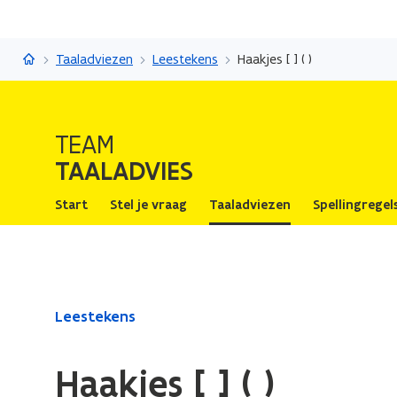
Taaladvies
Taaladviezen
Leestekens
Haakjes [ ] ( )
TEAM
TAALADVIES
Start
Stel je vraag
Taaladviezen
Spellingregel
Gedaan
Leestekens
met
laden.
Haakjes [ ] ( )
U