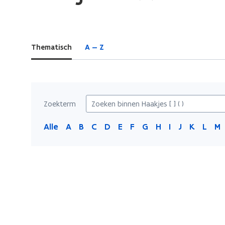
bevindt
zich
op:
Thematisch
A — Z
Haakjes
[
]
(
)
Zoekterm
Alle
A
B
C
D
E
F
G
H
I
J
K
L
M