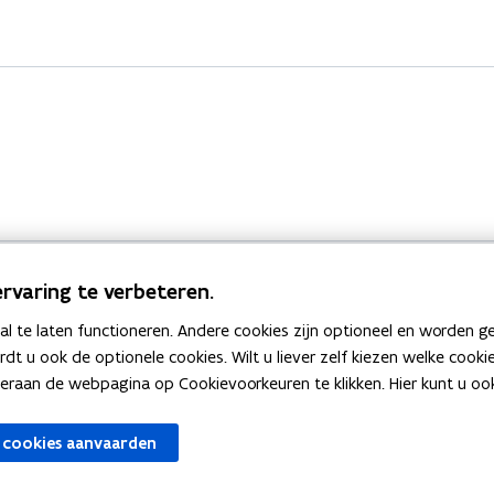
rvaring te verbeteren.
 te laten functioneren. Andere cookies zijn optioneel en worden g
Bekijk ook
ardt u ook de optionele cookies. Wilt u liever zelf kiezen welke cook
an de webpagina op Cookievoorkeuren te klikken. Hier kunt u ook 
zen
Spellingtests
 cookies aanvaarden
gels
Boek- en webwijzer