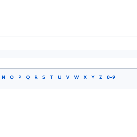
N
O
P
Q
R
S
T
U
V
W
X
Y
Z
0-9