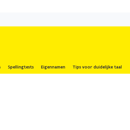
Overslaan
en
naar
de
inhoud
gaan
s
Spellingtests
Eigennamen
Tips voor duidelijke taal