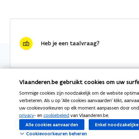
Heb je een taalvraag?
Vlaanderen.be gebruikt cookies om uw surfe
Sommige cookies zijn noodzakelijk om de website optimaal
Nieuwsbrief krijgen?
Thema's
verbeteren. Als u op 'Alle cookies aanvaarden' klikt, aanva
uw cookievoorkeuren op elk moment aanpassen door ondera
vraag & woord van de week
Taaladvie
privacy
- en
cookiebeleid
van Vlaanderen.be.
wekelijks in je mailbox
Alle cookies aanvaarden
Enkel noodzakelijke
Spellingre
Schrijf je in
Cookievoorkeuren beheren