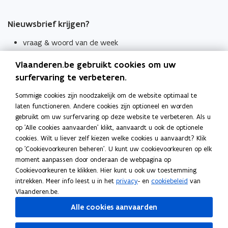
Nieuwsbrief krijgen?
vraag & woord van de week
wekelijks in je mailbox
Vlaanderen.be gebruikt cookies om uw
Schrijf je in
surfervaring te verbeteren.
Thema's
Sommige cookies zijn noodzakelijk om de website optimaal te
laten functioneren. Andere cookies zijn optioneel en worden
Taaladviezen
gebruikt om uw surfervaring op deze website te verbeteren. Als u
op 'Alle cookies aanvaarden' klikt, aanvaardt u ook de optionele
Spellingregels
cookies. Wilt u liever zelf kiezen welke cookies u aanvaardt? Klik
op 'Cookievoorkeuren beheren'. U kunt uw cookievoorkeuren op elk
Tips voor duidelijke taal
moment aanpassen door onderaan de webpagina op
Bekijk ook
Cookievoorkeuren te klikken. Hier kunt u ook uw toestemming
intrekken. Meer info leest u in het
privacy
- en
cookiebeleid
van
Spellingtests
Vlaanderen.be.
Alle cookies aanvaarden
Boek- en webwijzer