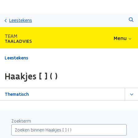
Overslaan
Zoeken
en
Leestekens
naar
de
TEAM
Menu
inhoud
TAALADVIES
gaan
Gedaan
Leestekens
met
laden.
Haakjes [ ] ( )
U
bevindt
zich
Thematisch
op:
Haakjes
[
]
Zoekterm
(
)