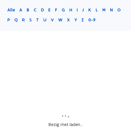
Alle
A
B
C
D
E
F
G
H
I
J
K
L
M
N
O
P
Q
R
S
T
U
V
W
X
Y
Z
0-9
Bezig met laden...