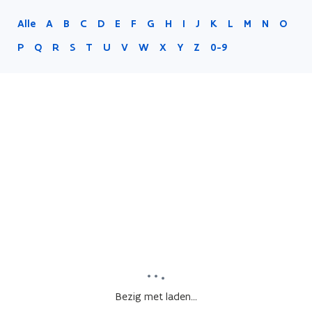
Alle
A
B
C
D
E
F
G
H
I
J
K
L
M
N
O
P
Q
R
S
T
U
V
W
X
Y
Z
0-9
Bezig met laden...