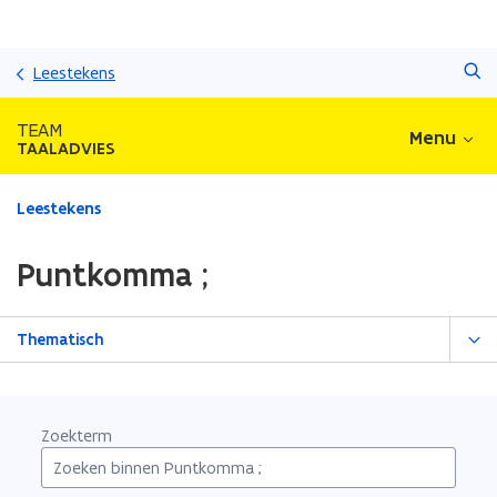
Overslaan
Zoeken
en
Leestekens
naar
de
TEAM
Menu
inhoud
TAALADVIES
gaan
Gedaan
Leestekens
met
laden.
Puntkomma ;
U
bevindt
zich
Thematisch
op:
Puntkomma
;
Zoekterm