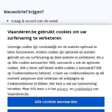
Nieuwsbrief krijgen?
vraag & woord van de week
wekelijks in je mailbox
Vlaanderen.be gebruikt cookies om uw
Schrijf je in
surfervaring te verbeteren.
Thema's
Sommige cookies zijn noodzakelijk om de website optimaal te
laten functioneren. Andere cookies zijn optioneel en worden
Taaladviezen
gebruikt om uw surfervaring op deze website te verbeteren. Als u
op 'Alle cookies aanvaarden' klikt, aanvaardt u ook de optionele
Spellingregels
cookies. Wilt u liever zelf kiezen welke cookies u aanvaardt? Klik
op 'Cookievoorkeuren beheren'. U kunt uw cookievoorkeuren op elk
Tips voor duidelijke taal
moment aanpassen door onderaan de webpagina op
Bekijk ook
Cookievoorkeuren te klikken. Hier kunt u ook uw toestemming
intrekken. Meer info leest u in het
privacy
- en
cookiebeleid
van
Spellingtests
Vlaanderen.be.
Alle cookies aanvaarden
Boek- en webwijzer