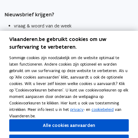
Nieuwsbrief krijgen?
vraag & woord van de week
wekelijks in je mailbox
Vlaanderen.be gebruikt cookies om uw
Schrijf je in
surfervaring te verbeteren.
Thema's
Sommige cookies zijn noodzakelijk om de website optimaal te
laten functioneren. Andere cookies zijn optioneel en worden
Taaladviezen
gebruikt om uw surfervaring op deze website te verbeteren. Als u
op 'Alle cookies aanvaarden' klikt, aanvaardt u ook de optionele
Spellingregels
cookies. Wilt u liever zelf kiezen welke cookies u aanvaardt? Klik
op 'Cookievoorkeuren beheren'. U kunt uw cookievoorkeuren op elk
Tips voor duidelijke taal
moment aanpassen door onderaan de webpagina op
Bekijk ook
Cookievoorkeuren te klikken. Hier kunt u ook uw toestemming
intrekken. Meer info leest u in het
privacy
- en
cookiebeleid
van
Spellingtests
Vlaanderen.be.
Alle cookies aanvaarden
Boek- en webwijzer