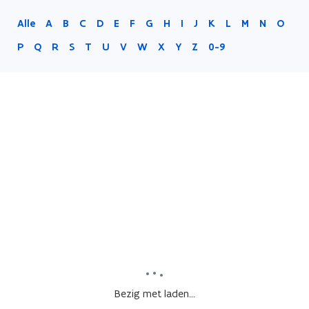
Alle
A
B
C
D
E
F
G
H
I
J
K
L
M
N
O
P
Q
R
S
T
U
V
W
X
Y
Z
0-9
Bezig met laden...