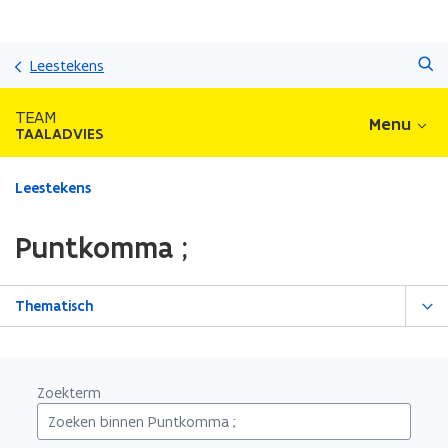
Overslaan
Zoeken
en
Leestekens
naar
de
TEAM
Menu
inhoud
TAALADVIES
gaan
Gedaan
Leestekens
met
laden.
Puntkomma ;
U
bevindt
zich
Thematisch
op:
Puntkomma
;
Zoekterm