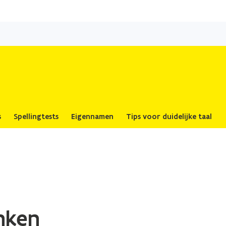
Overslaan
en
naar
de
inhoud
gaan
s
Spellingtests
Eigennamen
Tips voor duidelijke taal
nken