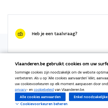
Heb je een taalvraag?
Vlaanderen.be gebruikt cookies om uw surfe
Sommige cookies zijn noodzakelijk om de website optimaal
Nieuwsbrief krijgen?
Thema's
verbeteren. Als u op 'Alle cookies aanvaarden' klikt, aanva
uw cookievoorkeuren op elk moment aanpassen door ondera
vraag & woord van de week
Taaladvie
privacy
- en
cookiebeleid
van Vlaanderen.be.
wekelijks in je mailbox
Alle cookies aanvaarden
Enkel noodzakelijke
Spellingre
Schrijf je in
Cookievoorkeuren beheren