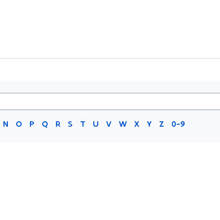
N
O
P
Q
R
S
T
U
V
W
X
Y
Z
0-9