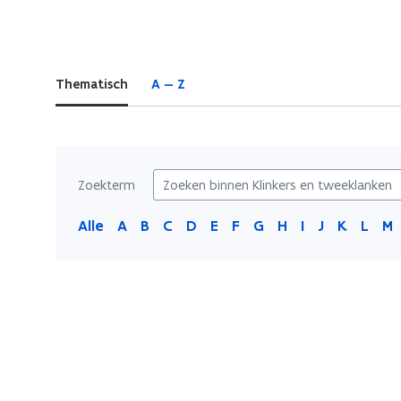
bevindt
zich
op:
Thematisch
A — Z
Klinkers
en
tweeklanken
Zoekterm
Alle
A
B
C
D
E
F
G
H
I
J
K
L
M