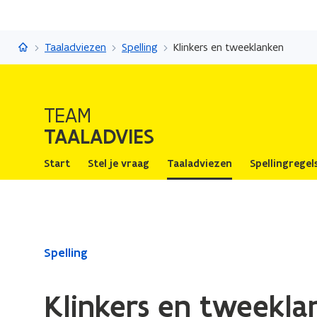
Taaladvies
Taaladviezen
Spelling
Klinkers en tweeklanken
TEAM
TAALADVIES
Start
Stel je vraag
Taaladviezen
Spellingregel
Gedaan
Spelling
met
laden.
Klinkers en tweekla
U