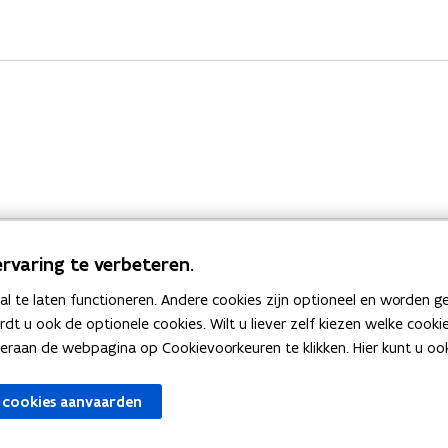
rvaring te verbeteren.
 te laten functioneren. Andere cookies zijn optioneel en worden g
Bekijk ook
ardt u ook de optionele cookies. Wilt u liever zelf kiezen welke cook
an de webpagina op Cookievoorkeuren te klikken. Hier kunt u ook 
zen
Spellingtests
 cookies aanvaarden
gels
Boek- en webwijzer