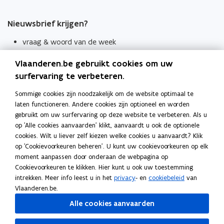
Nieuwsbrief krijgen?
vraag & woord van de week
wekelijks in je mailbox
Vlaanderen.be gebruikt cookies om uw
Schrijf je in
surfervaring te verbeteren.
Thema's
Sommige cookies zijn noodzakelijk om de website optimaal te
laten functioneren. Andere cookies zijn optioneel en worden
Taaladviezen
gebruikt om uw surfervaring op deze website te verbeteren. Als u
op 'Alle cookies aanvaarden' klikt, aanvaardt u ook de optionele
Spellingregels
cookies. Wilt u liever zelf kiezen welke cookies u aanvaardt? Klik
op 'Cookievoorkeuren beheren'. U kunt uw cookievoorkeuren op elk
Tips voor duidelijke taal
moment aanpassen door onderaan de webpagina op
Bekijk ook
Cookievoorkeuren te klikken. Hier kunt u ook uw toestemming
intrekken. Meer info leest u in het
privacy
- en
cookiebeleid
van
Spellingtests
Vlaanderen.be.
Alle cookies aanvaarden
Boek- en webwijzer