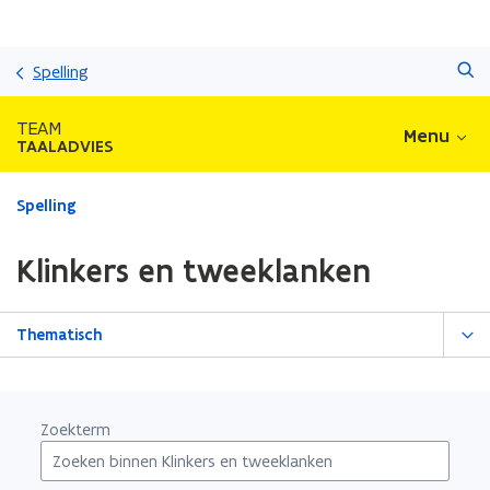
Overslaan
Zoeken
en
Spelling
naar
de
TEAM
Menu
inhoud
TAALADVIES
gaan
Gedaan
Spelling
met
laden.
Klinkers en tweeklanken
U
bevindt
zich
Thematisch
op:
Klinkers
en
tweeklanken
Zoekterm