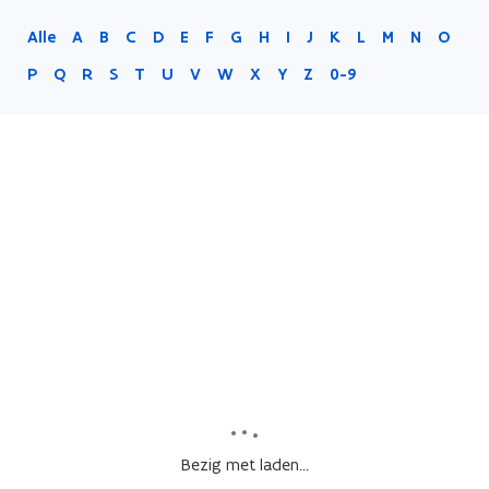
Alle
A
B
C
D
E
F
G
H
I
J
K
L
M
N
O
P
Q
R
S
T
U
V
W
X
Y
Z
0-9
Bezig met laden...