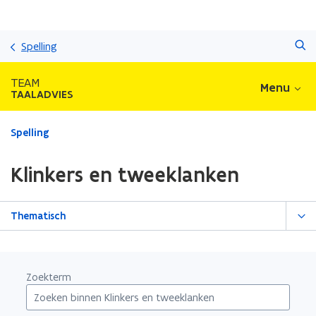
Overslaan
Zoeken
en
Spelling
naar
de
TEAM
Menu
inhoud
TAALADVIES
gaan
Gedaan
Spelling
met
laden.
Klinkers en tweeklanken
U
bevindt
zich
Thematisch
op:
Klinkers
en
tweeklanken
Zoekterm