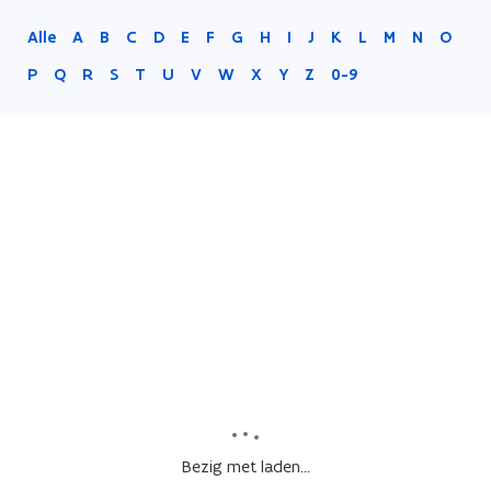
Alle
A
B
C
D
E
F
G
H
I
J
K
L
M
N
O
P
Q
R
S
T
U
V
W
X
Y
Z
0-9
Bezig met laden...