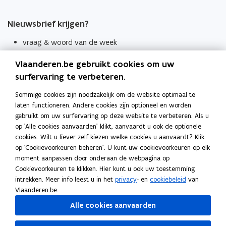
Nieuwsbrief krijgen?
vraag & woord van de week
wekelijks in je mailbox
Vlaanderen.be gebruikt cookies om uw
Schrijf je in
surfervaring te verbeteren.
Thema's
Sommige cookies zijn noodzakelijk om de website optimaal te
laten functioneren. Andere cookies zijn optioneel en worden
Taaladviezen
gebruikt om uw surfervaring op deze website te verbeteren. Als u
op 'Alle cookies aanvaarden' klikt, aanvaardt u ook de optionele
Spellingregels
cookies. Wilt u liever zelf kiezen welke cookies u aanvaardt? Klik
op 'Cookievoorkeuren beheren'. U kunt uw cookievoorkeuren op elk
Tips voor duidelijke taal
moment aanpassen door onderaan de webpagina op
Bekijk ook
Cookievoorkeuren te klikken. Hier kunt u ook uw toestemming
intrekken. Meer info leest u in het
privacy
- en
cookiebeleid
van
Spellingtests
Vlaanderen.be.
Alle cookies aanvaarden
Boek- en webwijzer