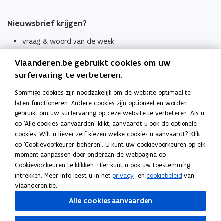
Nieuwsbrief krijgen?
vraag & woord van de week
wekelijks in je mailbox
Vlaanderen.be gebruikt cookies om uw
Schrijf je in
surfervaring te verbeteren.
Thema's
Sommige cookies zijn noodzakelijk om de website optimaal te
laten functioneren. Andere cookies zijn optioneel en worden
Taaladviezen
gebruikt om uw surfervaring op deze website te verbeteren. Als u
op 'Alle cookies aanvaarden' klikt, aanvaardt u ook de optionele
Spellingregels
cookies. Wilt u liever zelf kiezen welke cookies u aanvaardt? Klik
op 'Cookievoorkeuren beheren'. U kunt uw cookievoorkeuren op elk
Tips voor duidelijke taal
moment aanpassen door onderaan de webpagina op
Bekijk ook
Cookievoorkeuren te klikken. Hier kunt u ook uw toestemming
intrekken. Meer info leest u in het
privacy
- en
cookiebeleid
van
Spellingtests
Vlaanderen.be.
Alle cookies aanvaarden
Boek- en webwijzer