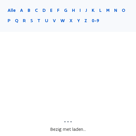
Alle
A
B
C
D
E
F
G
H
I
J
K
L
M
N
O
P
Q
R
S
T
U
V
W
X
Y
Z
0-9
Bezig met laden...