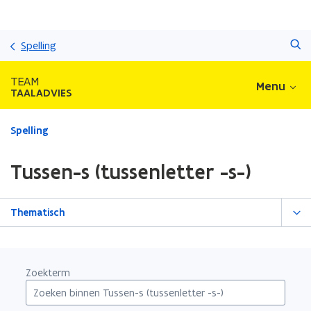
Overslaan
Zoeken
en
Spelling
naar
de
TEAM
Menu
inhoud
TAALADVIES
gaan
Gedaan
Spelling
met
laden.
Tussen-s (tussenletter -s-)
U
bevindt
zich
Thematisch
op:
Tussen-
s
(tussenletter
Zoekterm
-
s-)