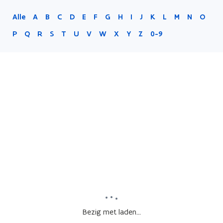
Alle
A
B
C
D
E
F
G
H
I
J
K
L
M
N
O
P
Q
R
S
T
U
V
W
X
Y
Z
0-9
Bezig met laden...