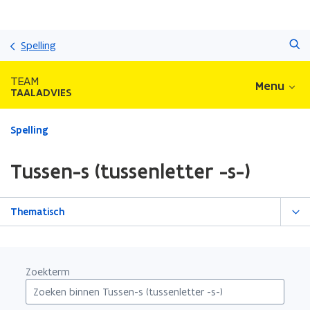
Overslaan
Zoeken
en
Spelling
naar
de
TEAM
Menu
inhoud
TAALADVIES
gaan
Gedaan
Spelling
met
laden.
Tussen-s (tussenletter -s-)
U
bevindt
zich
Thematisch
op:
Tussen-
s
(tussenletter
Zoekterm
-
s-)