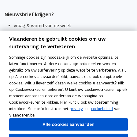
Nieuwsbrief krijgen?
vraag & woord van de week
wekelijks in je mailbox
Vlaanderen.be gebruikt cookies om uw
Schrijf je in
surfervaring te verbeteren.
Thema's
Sommige cookies zijn noodzakelijk om de website optimaal te
laten functioneren. Andere cookies zijn optioneel en worden
Taaladviezen
gebruikt om uw surfervaring op deze website te verbeteren. Als u
op 'Alle cookies aanvaarden' klikt, aanvaardt u ook de optionele
Spellingregels
cookies. Wilt u liever zelf kiezen welke cookies u aanvaardt? Klik
op 'Cookievoorkeuren beheren'. U kunt uw cookievoorkeuren op elk
Tips voor duidelijke taal
moment aanpassen door onderaan de webpagina op
Bekijk ook
Cookievoorkeuren te klikken. Hier kunt u ook uw toestemming
intrekken. Meer info leest u in het
privacy
- en
cookiebeleid
van
Spellingtests
Vlaanderen.be.
Alle cookies aanvaarden
Boek- en webwijzer