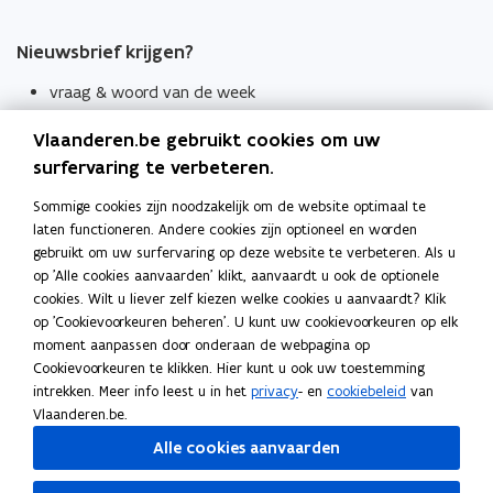
Nieuwsbrief krijgen?
vraag & woord van de week
wekelijks in je mailbox
Vlaanderen.be gebruikt cookies om uw
Schrijf je in
surfervaring te verbeteren.
Thema's
Sommige cookies zijn noodzakelijk om de website optimaal te
laten functioneren. Andere cookies zijn optioneel en worden
Taaladviezen
gebruikt om uw surfervaring op deze website te verbeteren. Als u
op 'Alle cookies aanvaarden' klikt, aanvaardt u ook de optionele
Spellingregels
cookies. Wilt u liever zelf kiezen welke cookies u aanvaardt? Klik
op 'Cookievoorkeuren beheren'. U kunt uw cookievoorkeuren op elk
Tips voor duidelijke taal
moment aanpassen door onderaan de webpagina op
Bekijk ook
Cookievoorkeuren te klikken. Hier kunt u ook uw toestemming
intrekken. Meer info leest u in het
privacy
- en
cookiebeleid
van
Spellingtests
Vlaanderen.be.
Alle cookies aanvaarden
Boek- en webwijzer