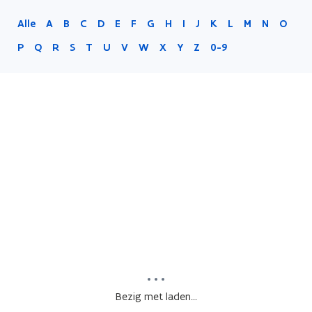
Alle
A
B
C
D
E
F
G
H
I
J
K
L
M
N
O
P
Q
R
S
T
U
V
W
X
Y
Z
0-9
Bezig met laden...