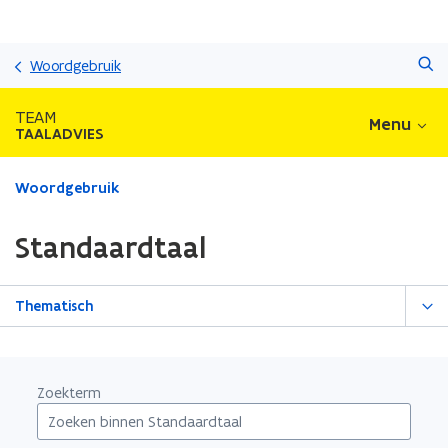
Overslaan
Zoeken
en
Woordgebruik
naar
de
TEAM
Menu
inhoud
TAALADVIES
gaan
Gedaan
Woordgebruik
met
laden.
Standaardtaal
U
bevindt
zich
Thematisch
op:
Standaardtaal
Zoekterm