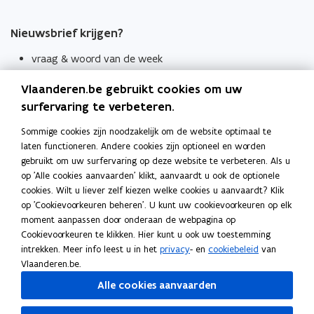
Nieuwsbrief krijgen?
vraag & woord van de week
wekelijks in je mailbox
Vlaanderen.be gebruikt cookies om uw
Schrijf je in
surfervaring te verbeteren.
Thema's
Sommige cookies zijn noodzakelijk om de website optimaal te
laten functioneren. Andere cookies zijn optioneel en worden
Taaladviezen
gebruikt om uw surfervaring op deze website te verbeteren. Als u
op 'Alle cookies aanvaarden' klikt, aanvaardt u ook de optionele
Spellingregels
cookies. Wilt u liever zelf kiezen welke cookies u aanvaardt? Klik
op 'Cookievoorkeuren beheren'. U kunt uw cookievoorkeuren op elk
Tips voor duidelijke taal
moment aanpassen door onderaan de webpagina op
Bekijk ook
Cookievoorkeuren te klikken. Hier kunt u ook uw toestemming
intrekken. Meer info leest u in het
privacy
- en
cookiebeleid
van
Spellingtests
Vlaanderen.be.
Alle cookies aanvaarden
Boek- en webwijzer