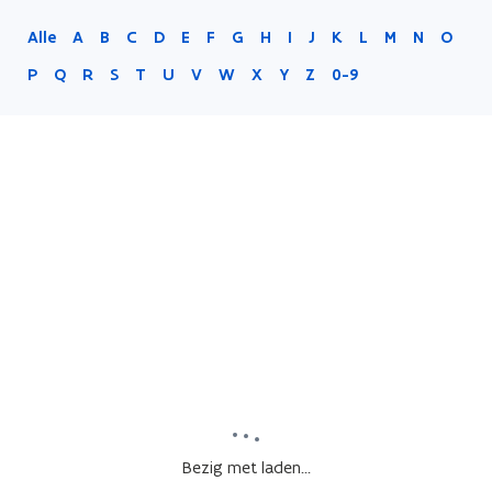
Alle
A
B
C
D
E
F
G
H
I
J
K
L
M
N
O
P
Q
R
S
T
U
V
W
X
Y
Z
0-9
Bezig met laden...