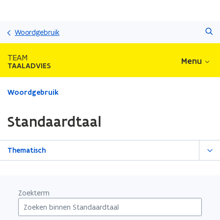
Overslaan
Zoeken
en
Woordgebruik
naar
de
TEAM
Menu
inhoud
TAALADVIES
gaan
Gedaan
Woordgebruik
met
laden.
Standaardtaal
U
bevindt
zich
Thematisch
op:
Standaardtaal
Zoekterm