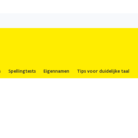
Overslaan
en
naar
de
inhoud
gaan
s
Spellingtests
Eigennamen
Tips voor duidelijke taal