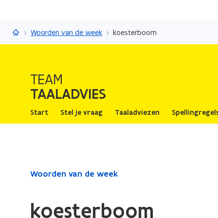
Taaladvies
Woorden van de week
koesterboom
TEAM
TAALADVIES
Start
Stel je vraag
Taaladviezen
Spellingregel
Gedaan
Woorden van de week
met
laden.
koesterboom
U