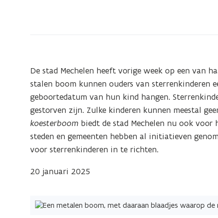
bevindt
zich
op:
koesterboom
De stad Mechelen heeft vorige week op een van h
stalen boom kunnen ouders van sterrenkinderen e
geboortedatum van hun kind hangen. Sterrenkinder
gestorven zijn. Zulke kinderen kunnen meestal gee
koesterboom
biedt de stad Mechelen nu ook voor 
steden en gemeenten hebben al initiatieven gen
voor sterrenkinderen in te richten.
20 januari 2025
(Klik
op