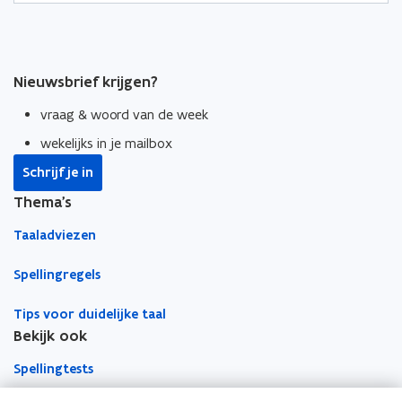
o
o
i
p
p
n
e
e
k
Nieuwsbrief krijgen?
n
n
n
t
t
a
vraag & woord van de week
i
i
a
wekelijks in je mailbox
n
n
r
n
n
k
Schrijf je in
i
i
l
Thema's
e
e
e
u
u
m
Taaladviezen
w
w
b
Spellingregels
v
v
o
e
e
r
Tips voor duidelijke taal
n
n
d
Bekijk ook
s
s
t
t
Spellingtests
e
e