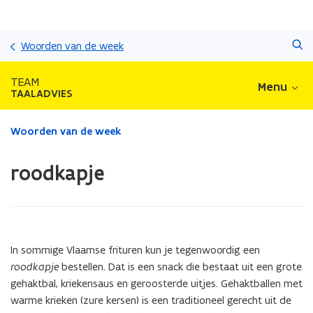
Overslaan
Zoeken
en
Woorden van de week
naar
de
TEAM
Menu
inhoud
TAALADVIES
gaan
Gedaan
Woorden van de week
met
laden.
roodkapje
U
bevindt
zich
op:
roodkapje
In sommige Vlaamse frituren kun je tegenwoordig een
roodkapje
bestellen. Dat is een snack die bestaat uit een grote
gehaktbal, kriekensaus en geroosterde uitjes. Gehaktballen met
warme krieken (zure kersen) is een traditioneel gerecht uit de