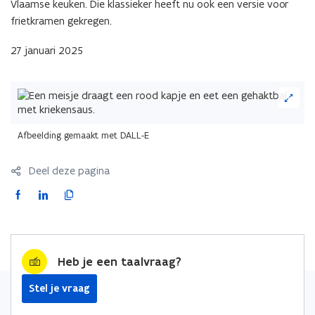
Vlaamse keuken. Die klassieker heeft nu ook een versie voor
frietkramen gekregen.
27 januari 2025
(Klik
op
de
afbeelding
Afbeelding gemaakt met DALL-E
voor
een
Deel deze pagina
vergrote
weergave)
F
L
K
a
i
o
c
n
p
e
k
i
Heb je een taalvraag?
b
e
e
o
d
e
Stel je vraag
o
i
r
k
n
l