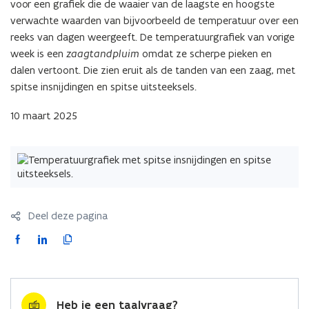
voor een grafiek die de waaier van de laagste en hoogste
verwachte waarden van bijvoorbeeld de temperatuur over een
reeks van dagen weergeeft. De temperatuurgrafiek van vorige
week is een
zaagtandpluim
omdat ze scherpe pieken en
dalen vertoont. Die zien eruit als de tanden van een zaag, met
spitse insnijdingen en spitse uitsteeksels.
10 maart 2025
Deel deze pagina
F
L
K
a
i
o
c
n
p
e
k
i
Heb je een taalvraag?
b
e
e