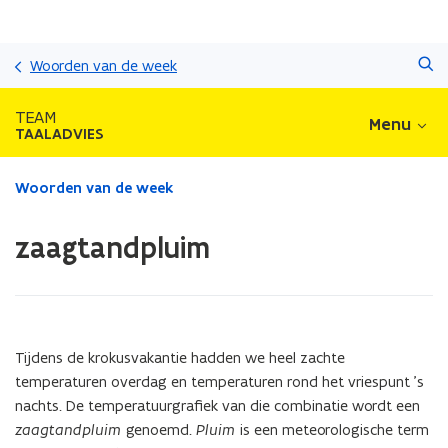
Overslaan
Zoeken
en
Woorden van de week
naar
de
TEAM
Menu
inhoud
TAALADVIES
gaan
Gedaan
Woorden van de week
met
laden.
zaagtandpluim
U
bevindt
zich
op:
zaagtandpluim
Tijdens de krokusvakantie hadden we heel zachte
temperaturen overdag en temperaturen rond het vriespunt ’s
nachts. De temperatuurgrafiek van die combinatie wordt een
zaagtandpluim
genoemd.
Pluim
is een meteorologische term