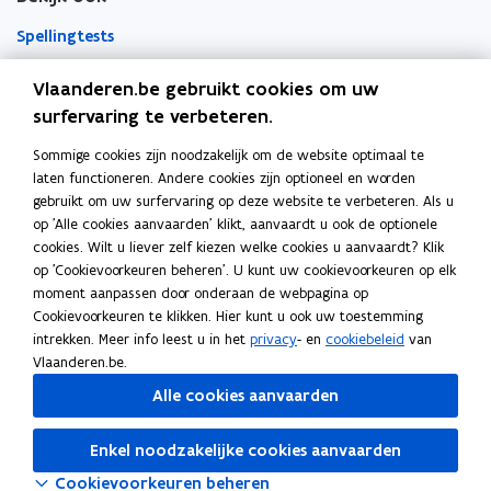
s
s
t
t
Spellingtests
e
e
r
r
Boek- en webwijzer
Vlaanderen.be gebruikt cookies om uw
surfervaring te verbeteren.
Afkortingenlijst
Sommige cookies zijn noodzakelijk om de website optimaal te
Meer informatie
laten functioneren. Andere cookies zijn optioneel en worden
Over Team Taaladvies
gebruikt om uw surfervaring op deze website te verbeteren. Als u
op 'Alle cookies aanvaarden' klikt, aanvaardt u ook de optionele
Publicaties
cookies. Wilt u liever zelf kiezen welke cookies u aanvaardt? Klik
op 'Cookievoorkeuren beheren'. U kunt uw cookievoorkeuren op elk
moment aanpassen door onderaan de webpagina op
Heerlijk Helder
Cookievoorkeuren te klikken. Hier kunt u ook uw toestemming
intrekken. Meer info leest u in het
privacy
- en
cookiebeleid
van
Vlaanderen.be.
Volg Team Taaladvies op
Alle cookies aanvaarden
opent in nieuw venster
Facebook
opent in nieuw venster
Linkedin
Enkel noodzakelijke cookies aanvaarden
opent in nieuw venster
Instagram
Cookievoorkeuren beheren