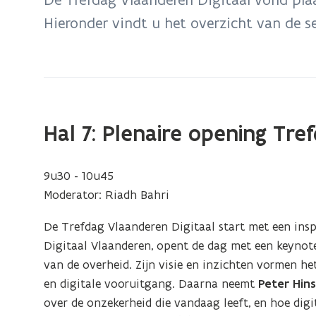
zich
Hieronder vindt u het overzicht van de s
op:
Programma
Trefdag
Vlaanderen
Digitaal
2025
Hal 7: Plenaire opening Tre
9u30 - 10u45
Moderator: Riadh Bahri
De Trefdag Vlaanderen Digitaal start met een inspi
Digitaal Vlaanderen, opent de dag met een keynote
van de overheid. Zijn visie en inzichten vormen h
en digitale vooruitgang. Daarna neemt
Peter Hin
over de onzekerheid die vandaag leeft, en hoe digi