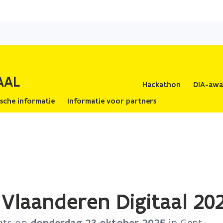
Overslaan
en
naar
de
inhoud
AAL
gaan
Hackathon
DIA-awa
ische informatie
Informatie voor partners
Vlaanderen Digitaal 20
aats op
donderdag 23 oktober 2025
in Gent.