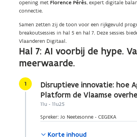
opening met
Florence Pérès
, expert digitale bala
connectie.
Samen zetten zij de toon voor een rijkgevuld pro
breakoutsessies in hal 5 en hal 7. Deze sessies b
Vlaanderen Digitaal.
Hal 7: AI voorbij de hype. 
meerwaarde.
Stap
1
Disruptieve innovatie: hoe 
Platform de Vlaamse overh
11u - 11u25
Spreker: Jo Neetesonne - CEGEKA
Korte inhoud