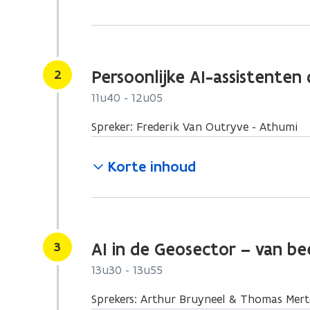
Stap
2
Persoonlijke AI-assistenten
11u40 - 12u05
Spreker: Frederik Van Outryve - Athumi
Korte inhoud
Stap
3
AI in de Geosector – van be
13u30 - 13u55
Sprekers: Arthur Bruyneel & Thomas Merte