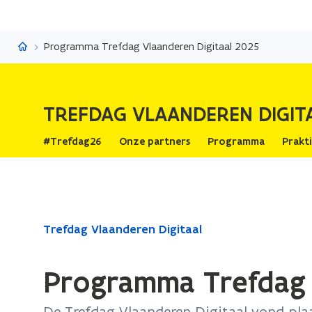
Trefdag Vlaanderen Digitaal
Programma Trefdag Vlaanderen Digitaal 2025
TREFDAG VLAANDEREN DIGIT
#Trefdag26
Onze partners
Programma
Prakt
Gedaan
Trefdag Vlaanderen Digitaal
met
laden.
Programma Trefdag 
U
bevindt
De Trefdag Vlaanderen Digitaal vond pl