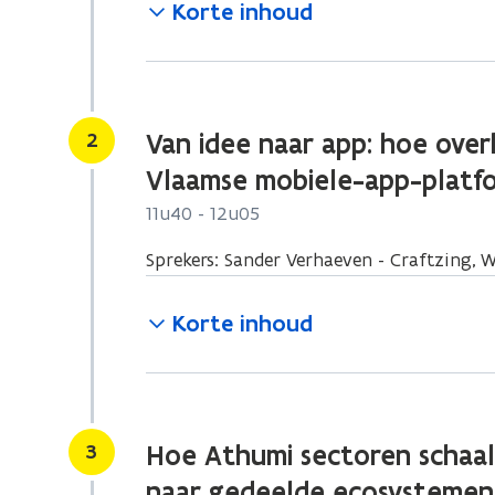
Korte inhoud
Stap
2
Van idee naar app: hoe ove
Vlaamse mobiele-app-platf
11u40 - 12u05
Sprekers: Sander Verhaeven - Craftzing, 
Korte inhoud
Stap
3
Hoe Athumi sectoren schaal
naar gedeelde ecosystemen