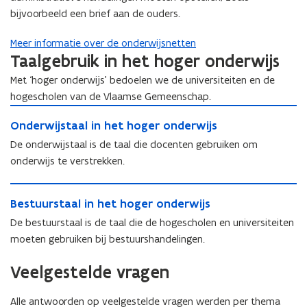
u
u
a
l
bijvoorbeeld een brief aan de ouders.
u
r
l
i
r
s
i
n
Meer informatie over de onderwijsnetten
s
t
n
h
Taalgebruik in het hoger onderwijs
t
a
h
e
a
a
Met ‘hoger onderwijs’ bedoelen we de universiteiten en de
e
t
a
l
hogescholen van de Vlaamse Gemeenschap.
t
b
l
i
O
b
a
i
n
O
Onderwijstaal in het hoger onderwijs
n
a
s
n
h
n
d
s
i
De onderwijstaal is de taal die docenten gebruiken om
h
e
d
e
i
s
onderwijs te verstrekken.
e
t
e
r
s
o
t
b
r
w
o
n
B
b
a
w
i
n
d
B
Bestuurstaal in het hoger onderwijs
e
a
s
i
j
d
e
e
s
s
i
De bestuurstaal is de taal die de hogescholen en universiteiten
j
s
e
r
s
t
i
s
s
moeten gebruiken bij bestuurshandelingen.
t
r
w
t
u
s
o
t
a
w
i
u
u
o
n
a
Veelgestelde vragen
a
i
j
u
r
n
d
a
l
j
s
r
s
d
e
l
i
s
e
Alle antwoorden op veelgestelde vragen werden per thema
s
t
e