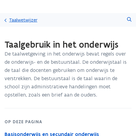
Overslaan
Zoeken
en
Taalwetwijzer
naar
de
Gedaan
inhoud
Taalgebruik in het onderwijs
met
gaan
laden.
De taalwetgeving in het onderwijs bevat regels over
U
bevindt
de onderwijs- en de bestuurstaal. De onderwijstaal is
zich
de taal die docenten gebruiken om onderwijs te
op:
verstrekken. De bestuurstaal is de taal waarin de
Taalgebruik
school zijn administratieve handelingen moet
in
het
opstellen, zoals een brief aan de ouders.
onderwijs
OP DEZE PAGINA
Basisonderwijs en secundair onderwijs