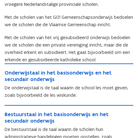
vroegere Nederlandstalige provinciale scholen.
Met de scholen van het GO! Gemeenschapsonderwijs bedoelen
we de scholen die de Vlaamse Gemeenschap inricht.
Met de scholen van het vrij gesubsidieerd onderwijs bedoelen
we de scholen die een private vereniging inricht, maar die de
overheid erkent en subsidieert. Het gaat bijvoorbeeld om een
erkende en gesubsidieerde katholieke school.
O
O
Onderwijstaal in het basisonderwijs en het
n
n
secundair onderwijs
d
d
e
De onderwijstaal is de taal waarin de school les moet geven,
e
r
zoals bijvoorbeeld de les wiskunde.
r
w
w
i
B
i
j
B
Bestuurstaal in het basisonderwijs en het
e
j
s
e
secundair onderwijs
s
s
t
s
t
De bestuurstaal is de taal waarin de scholen hun
t
a
t
u
a
administratieve handelingen moeten opstellen, zoals
a