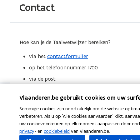
e
k
i
Contact
b
e
e
o
d
e
o
i
r
k
n
l
Hoe kan je de Taalwetwijzer bereiken?
o
o
i
p
p
n
via het
contactformulier
e
e
k
op het telefoonnummer 1700
n
n
n
via de post:
t
t
a
i
i
a
Agentschap Binnenlands Bestuur
n
n
r
Vlaanderen.be gebruikt cookies om uw surfe
Taalwetwijzer
n
n
k
Sommige cookies zijn noodzakelijk om de website optimaal
Koning Albert II laan bus 215
i
i
l
verbeteren. Als u op 'Alle cookies aanvaarden' klikt, aanva
1210 Brussel
e
e
e
uw cookievoorkeuren op elk moment aanpassen door ondera
u
u
m
privacy
- en
cookiebeleid
van Vlaanderen.be.
w
w
b