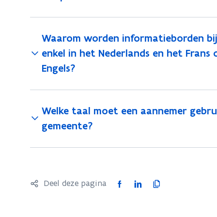
Waarom worden informatieborden bij 
enkel in het Nederlands en het Frans 
Engels?
Welke taal moet een aannemer gebrui
gemeente?
F
L
K
Deel deze pagina
a
i
o
c
n
p