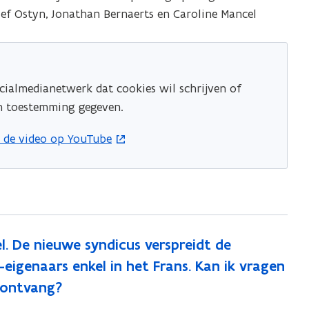
f Ostyn, Jonathan Bernaerts en Caroline Mancel
cialmedianetwerk dat cookies wil schrijven of
en toestemming gegeven.
 in nieuw venster
k de video op YouTube
l. De nieuwe syndicus verspreidt de
eigenaars enkel in het Frans. Kan ik vragen
s ontvang?