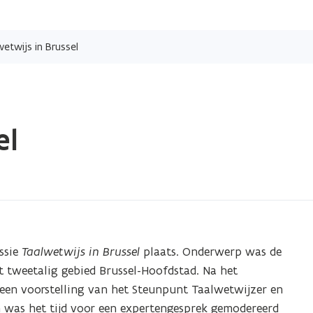
Overslaan
en
etwijs in Brussel
naar
de
inhoud
gaan
el
ssie
Taalwetwijs in Brussel
plaats. Onderwerp was de
et tweetalig gebied Brussel-Hoofdstad. Na het
een voorstelling van het Steunpunt Taalwetwijzer en
n was het tijd voor een expertengesprek gemodereerd