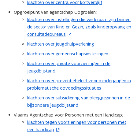
n
n
klachten over centra voor kortverblijf
n
u
s
i
t
Opgroeipunt van agentschap Opgroeien:
w
t
e
i
klachten over instellingen die werkzaam zijn binnen
v
(
e
u
n
de sector van Kind en Gezin, zoals kinderopvang en
e
o
r
w
n
consultatiebureaus
n
p
)
v
i
s
e
klachten over jeugdhulpverlening
e
e
t
n
n
klachten over gemeenschapsinstellingen
u
e
t
s
w
klachten over private voorzieningen in de
r
i
t
v
jeugdbijstand
)
n
e
e
n
klachten over preventiebeleid voor minderjarigen in
r
n
i
problematische opvoedingssituaties
)
s
e
klachten over subsidiëring van pleeggezinnen in de
t
u
bijzondere jeugdbijstand
e
w
r
Vlaams Agentschap voor Personen met een Handicap:
v
)
klachten tegen voorzieningen voor personen met
e
(
een handicap
n
o