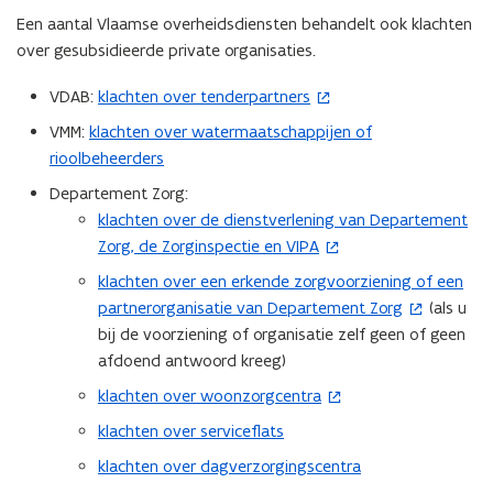
Een aantal Vlaamse overheidsdiensten behandelt ook klachten
over gesubsidieerde private organisaties.
VDAB:
klachten over tenderpartners
(
o
VMM:
klachten over watermaatschappijen of
p
rioolbeheerders
e
Departement Zorg:
n
klachten over de dienstverlening van Departement
(
t
Zorg, de Zorginspectie en VIPA
o
i
p
klachten over een erkende zorgvoorziening of een
n
(
e
partnerorganisatie van Departement Zorg
(als u
n
o
n
bij de voorziening of organisatie zelf geen of geen
i
p
t
afdoend antwoord kreeg)
e
e
i
u
n
klachten over woonzorgcentra
(
n
w
t
o
klachten over serviceflats
n
v
i
p
i
klachten over dagverzorgingscentra
e
n
e
e