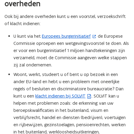
s
overheden
n
t
t
i
i
e
Ook bij andere overheden kunt u een voorstel, verzoekschrift
e
n
r
of klacht indienen:
u
n
)
w
i
U kunt via het
Europees burgerinitiatief
de Europese
(
v
e
Commissie oproepen een wetgevingsvoorstel te doen. Als
o
e
u
er voor een burgerinitiatief 1 miljoen handtekeningen zijn
p
n
w
verzameld, moet de Commissie aangeven welke stappen
e
s
v
zij zal ondernemen.
n
t
e
t
e
Woont, werkt, studeert u of bent u op bezoek in een
n
i
r
ander EU-land en hebt u een probleem met oneerlijke
s
n
)
regels of besluiten en discriminatoire bureaucratie? Dan
t
n
kunt u een
klacht indienen bij SOLVIT
. SOLVIT kan u
(
e
i
helpen met problemen zoals: de erkenning van uw
b
r
e
beroepskwalificaties in het buitenland, visum en
e
)
u
verblĳfsrecht, handel en diensten (bedrĳven), voertuigen
s
w
en rĳbewĳzen, gezinstoelagen, pensioenrechten, werken
t
v
in het buitenland, werkloosheidsuitkeringen,
a