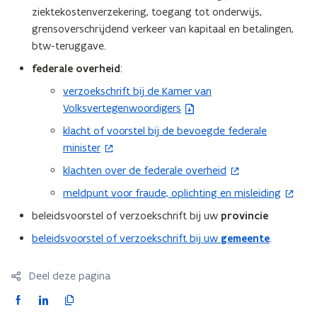
e
ziektekostenverzekering, toegang tot onderwĳs,
n
n
grensoverschrĳdend verkeer van kapitaal en betalingen,
d
s
btw-teruggave.
o
t
p
federale overheid
:
e
e
verzoekschrift bij de Kamer van
(
r
n
Volksvertegenwoordigers
b
)
t
e
klacht of voorstel bij de bevoegde federale
(
i
s
minister
o
n
t
p
n
klachten over de federale overheid
(
a
e
i
o
meldpunt voor fraude, oplichting en misleiding
n
(
n
e
p
d
o
beleidsvoorstel of verzoekschrift bij uw
provincie
t
u
e
o
p
i
w
beleidsvoorstel of verzoekschrift bij uw
gemeente
.
n
p
e
n
v
t
e
n
n
e
i
Deel deze pagina
n
t
i
n
n
t
i
F
L
K
e
s
n
i
n
a
i
o