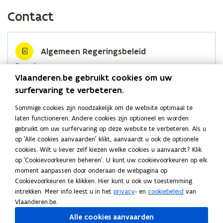
u
t
i
n
n
c
n
p
w
e
Contact
e
n
i
e
k
i
v
r
u
i
e
b
e
e
e
)
w
e
u
o
d
e
n
Algemeen Regeringsbeleid
v
u
w
o
i
r
s
e
E-mail
w
v
k
n
l
t
n
Vlaanderen.be gebruikt cookies om uw
algemeenregeringsbeleid.dkbuza@vlaanderen.be
v
e
o
o
i
e
s
surfervaring te verbeteren.
e
n
p
p
n
r
Adres
t
n
s
e
e
k
Sommige cookies zijn noodzakelijk om de website optimaal te
)
Departement Kanselarij en Buitenlandse Zaken
e
s
t
n
n
n
laten functioneren. Andere cookies zijn optioneel en worden
Algemeen Regeringsbeleid
r
t
e
gebruikt om uw surfervaring op deze website te verbeteren. Als u
t
t
a
Marie-Elisabeth Belpairegebouw
)
op 'Alle cookies aanvaarden' klikt, aanvaardt u ook de optionele
e
r
i
i
a
Simon Bolivarlaan 17, 1000 Brussel, België
cookies. Wilt u liever zelf kiezen welke cookies u aanvaardt? Klik
r
)
n
n
r
o
Routeplanner
op 'Cookievoorkeuren beheren'. U kunt uw cookievoorkeuren op elk
)
n
n
k
p
moment aanpassen door onderaan de webpagina op
Postadres
e
i
i
l
Cookievoorkeuren te klikken. Hier kunt u ook uw toestemming
n
Departement Kanselarij en Buitenlandse Zaken
e
e
e
intrekken. Meer info leest u in het
privacy
- en
cookiebeleid
van
t
Algemeen Regeringsbeleid
u
u
m
Vlaanderen.be.
i
w
Koning Albert II laan 15 bus 207, 1210 Brussel, België
w
b
Alle cookies aanvaarden
n