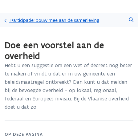
Overslaan
Zoeken
en
Participatie: bouw mee aan de samenleving
naar
de
Gedaan
inhoud
Doe een voorstel aan de
met
gaan
laden.
overheid
U
bevindt
Hebt u een suggestie om een wet of decreet nog beter
zich
te maken of vindt u dat er in uw gemeente een
op:
Doe
beleidsmaatregel ontbreekt? Dan kunt u dat melden
een
bij de bevoegde overheid – op lokaal, regionaal,
voorstel
federaal en Europees niveau. Bij de Vlaamse overheid
aan
doet u dat zo:
de
overheid
OP DEZE PAGINA