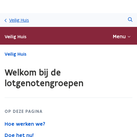
Overslaan
Zoeken
en
Veilig Huis
naar
de
Menu
Veilig Huis
inhoud
gaan
Gedaan
Veilig Huis
met
laden.
Welkom bij de
U
bevindt
lotgenotengroepen
zich
op:
Welkom
bij
de
OP DEZE PAGINA
lotgenotengroepen
Hoe werken we?
Doe het nu!