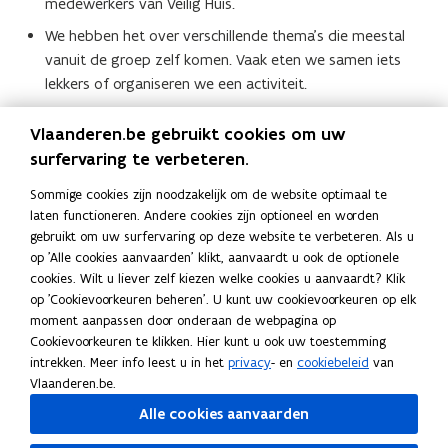
medewerkers van Veilig Huis.
We hebben het over verschillende thema’s die meestal
vanuit de groep zelf komen. Vaak eten we samen iets
lekkers of organiseren we een activiteit.
De lotgenotengroep vindt meestal één keer per maand
Vlaanderen.be gebruikt cookies om uw
plaats op een avond. Maar in overleg met de deelnemers
surfervaring te verbeteren.
kunnen we daar een andere keuze in maken.
Doe het nu!
Sommige cookies zijn noodzakelijk om de website optimaal te
laten functioneren. Andere cookies zijn optioneel en worden
Contacteer ons via ons algemene adres:
gebruikt om uw surfervaring op deze website te verbeteren. Als u
op 'Alle cookies aanvaarden' klikt, aanvaardt u ook de optionele
lotgenoten.veilighuis@vlaanderen.be
.
(
cookies. Wilt u liever zelf kiezen welke cookies u aanvaardt? Klik
o
op 'Cookievoorkeuren beheren'. U kunt uw cookievoorkeuren op elk
Je kan voor de lotgenotengroepen ook rechtstreeks terecht bij
p
moment aanpassen door onderaan de webpagina op
een
Veilig Huis in jouw regio
.
e
Cookievoorkeuren te klikken. Hier kunt u ook uw toestemming
n
intrekken. Meer info leest u in het
privacy
- en
cookiebeleid
van
Heb je andere vragen over geweld of misbruik? Bel, mail of
t
Vlaanderen.be.
chat met 1712.
i
Alle cookies aanvaarden
n
Deel deze pagina