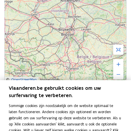
Schermvu
Inzoome
Uitzoom
weergav
©
OpenStreetMap
Aanmelden
Vlaanderen.be gebruikt cookies om uw
surfervaring te verbeteren.
Veilig Huis werkt op basis van aanmelding door professionele
diensten.
Sommige cookies zijn noodzakelijk om de website optimaal te
laten functioneren. Andere cookies zijn optioneel en worden
Aanmeldingsvoorwaarden
gebruikt om uw surfervaring op deze website te verbeteren. Als u
Opleiding en vorming voor professionals
op 'Alle cookies aanvaarden' klikt, aanvaardt u ook de optionele
cookies. Wilt u liever zelf kiezen welke cookies u aanvaardt? Klik