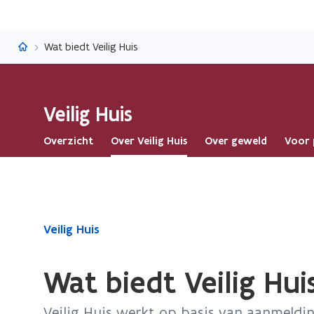
Veilig Huis
Wat biedt Veilig Huis
Veilig Huis
Overzicht
Over Veilig Huis
Over geweld
Voor 
Gedaan
Veilig Huis
met
laden.
Wat biedt Veilig Hui
U
bevindt
Veilig Huis werkt op basis van aanmeldi