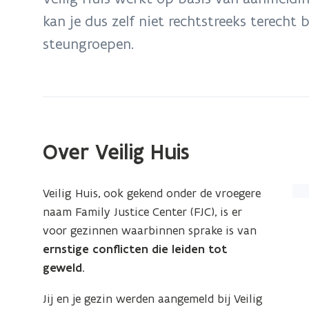
zich
kan je dus zelf niet rechtstreeks terecht 
op:
steungroepen.
Wat
biedt
Veilig
Huis
Over Veilig Huis
Veilig Huis, ook gekend onder de vroegere
naam Family Justice Center (FJC), is er
voor gezinnen waarbinnen sprake is van
ernstige conflicten die leiden tot
geweld
.
Jij en je gezin werden aangemeld bij Veilig