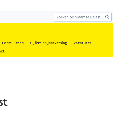
Zoe
Formulieren
Cijfers en jaarverslag
Vacatures
act
st