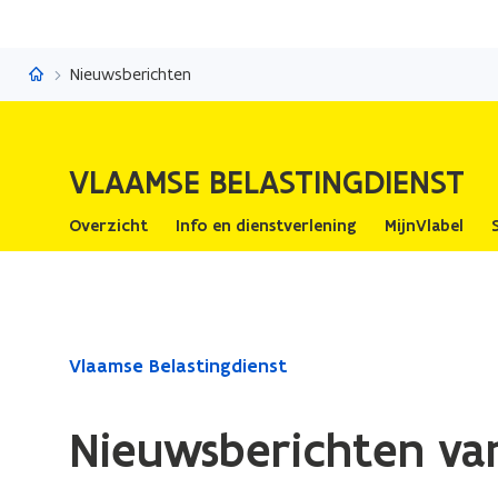
Vlaamse Belastingdienst
Nieuwsberichten
VLAAMSE BELASTINGDIENST
Overzicht
Info en dienstverlening
MijnVlabel
Gedaan
Vlaamse Belastingdienst
met
laden.
Nieuwsberichten van
U
bevindt