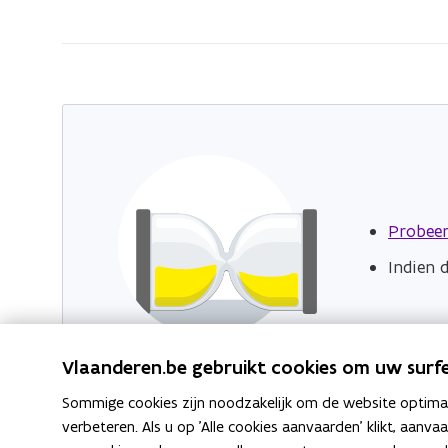
zich
op:
Nieuwsberichten
van
Vlaamse
Belastingdienst
Probeer
Indien 
Vlaanderen.be gebruikt cookies om uw surfe
Sommige cookies zijn noodzakelijk om de website optimaal
verbeteren. Als u op 'Alle cookies aanvaarden' klikt, aanva