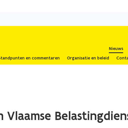
Overslaan
en
naar
de
inhoud
gaan
Nieuws
Standpunten en commentaren
Organisatie en beleid
Cont
 Vlaamse Belastingdien