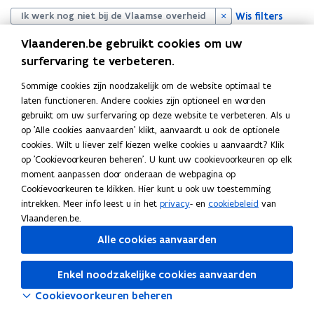
i
t
Wis filters
Ik werk nog niet bij de Vlaamse overheid
p
i
Vlaanderen.be gebruikt cookies om uw
l
l
surfervaring te verbeteren.
Sommige cookies zijn noodzakelijk om de website optimaal te
laten functioneren. Andere cookies zijn optioneel en worden
gebruikt om uw surfervaring op deze website te verbeteren. Als u
op 'Alle cookies aanvaarden' klikt, aanvaardt u ook de optionele
cookies. Wilt u liever zelf kiezen welke cookies u aanvaardt? Klik
op 'Cookievoorkeuren beheren'. U kunt uw cookievoorkeuren op elk
moment aanpassen door onderaan de webpagina op
Probeer de pagina opnieuw te laden
Cookievoorkeuren te klikken. Hier kunt u ook uw toestemming
intrekken. Meer info leest u in het
privacy
- en
cookiebeleid
van
Indien dit niet lukt, wacht even en probeer opnieuw
Vlaanderen.be.
Alle cookies aanvaarden
Enkel noodzakelijke cookies aanvaarden
Cookievoorkeuren beheren