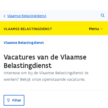
Overslaan
Zoeken
en
Vlaamse Belastingdienst
naar
de
Menu
VLAAMSE BELASTINGDIENST
inhoud
gaan
Gedaan
Vlaamse Belastingdienst
met
laden.
Vacatures van de Vlaamse
U
bevindt
Belastingdienst
zich
Interesse om bij de Vlaamse Belastingdienst te
op:
Vacatures
werken? Bekijk onze openstaande vacatures.
van
de
Vlaamse
S
Belastingdienst
Filter
l
u