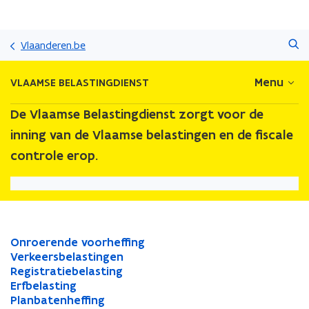
Overslaan
Zoeken
en
Vlaanderen.be
naar
de
Menu
VLAAMSE BELASTINGDIENST
inhoud
gaan
De Vlaamse Belastingdienst zorgt voor de
inning van de Vlaamse belastingen en de fiscale
controle erop.
O
Onroerende voorheffing
O
n
V
Verkeersbelastingen
n
V
r
e
R
Registratiebelasting
r
e
R
o
r
e
E
Erfbelasting
o
r
e
E
e
k
g
r
P
Planbatenheffing
e
k
g
r
P