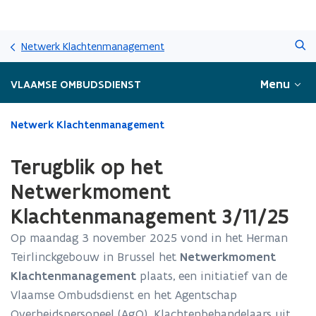
Overslaan
Zoeken
en
Netwerk Klachtenmanagement
naar
de
Menu
VLAAMSE OMBUDSDIENST
inhoud
gaan
Gedaan
Netwerk Klachtenmanagement
met
laden.
Terugblik op het
U
bevindt
Netwerkmoment
zich
Klachtenmanagement 3/11/25
op:
Terugblik
Op maandag 3 november 2025 vond in het Herman
op
Teirlinckgebouw in Brussel het
Netwerkmoment
het
Netwerkmoment
Klachtenmanagement
plaats, een initiatief van de
Klachtenmanagement
Vlaamse Ombudsdienst en het Agentschap
3/11/25
Overheidspersoneel (AgO). Klachtenbehandelaars uit