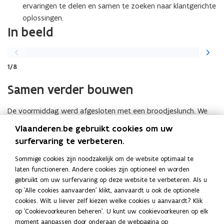
ervaringen te delen en samen te zoeken naar klantgerichte
oplossingen.
In beeld
Vorige
Volgen
slide
slide
1/8
Samen verder bouwen
De voormiddag werd afgesloten met een broodjeslunch. We
kijken terug op een geslaagde bijeenkomst en danken alle
Vlaanderen.be gebruikt cookies om uw
deelnemers voor hun actieve bijdrage.
surfervaring te verbeteren.
Heb je een thema dat je graag aan bod ziet komen op een
Sommige cookies zijn noodzakelijk om de website optimaal te
volgend netwerkmoment? Laat het ons weten via
laten functioneren. Andere cookies zijn optioneel en worden
info@vlaamseombudsdienst.be.
gebruikt om uw surfervaring op deze website te verbeteren. Als u
op 'Alle cookies aanvaarden' klikt, aanvaardt u ook de optionele
cookies. Wilt u liever zelf kiezen welke cookies u aanvaardt? Klik
Deel deze pagina
op 'Cookievoorkeuren beheren'. U kunt uw cookievoorkeuren op elk
moment aanpassen door onderaan de webpagina op
F
L
K