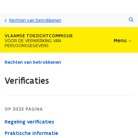
Overslaan
Zoeken
en
Rechten van betrokkenen
naar
de
VLAAMSE TOEZICHTCOMMISSIE
inhoud
Menu
VOOR DE VERWERKING VAN
PERSOONSGEGEVENS
gaan
Gedaan
Rechten van betrokkenen
met
laden.
Verificaties
U
bevindt
zich
op:
Verificaties
OP DEZE PAGINA
Regeling verificaties
Praktische informatie