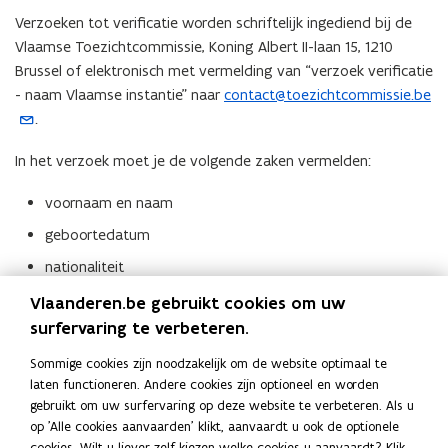
Verzoeken tot verificatie worden schriftelijk ingediend bij de
Vlaamse Toezichtcommissie, Koning Albert II-laan 15, 1210
Brussel of elektronisch met vermelding van “verzoek verificatie
- naam Vlaamse instantie” naar
contact@toezichtcommissie.be
(
.
o
p
In het verzoek moet je de volgende zaken vermelden:
e
n
voornaam en naam
t
geboortedatum
i
n
nationaliteit
u
een kopie van je identiteitskaart, paspoort of een
Vlaanderen.be gebruikt cookies om uw
w
gelijkaardig document.
surfervaring te verbeteren.
e
-
Sommige cookies zijn noodzakelijk om de website optimaal te
Verder moet je in het verzoek de volgende informatie
m
laten functioneren. Andere cookies zijn optioneel en worden
vermelden, tenminste als je daarover beschikt:
gebruikt om uw surfervaring op deze website te verbeteren. Als u
a
op 'Alle cookies aanvaarden' klikt, aanvaardt u ook de optionele
i
de
Vlaamse instantie
waarover het gaat;
cookies. Wilt u liever zelf kiezen welke cookies u aanvaardt? Klik