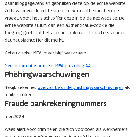
daar inloggegevens en gebruiken deze op de echte website.
Zelfs wanneer de echte site een extra authenticatiecode
vraagt, voert het slachtoffer deze in op de nepwebsite. De
echte website stuurt dan een authenticatie-cookie die
toegang geeft tot het account ook naar de hackers zonder
dat het slachtoffer dit merkt.
Gebruik zeker MFA, maar blijf waakzaam.
Meer informatie omtrent MFA omzeiling
(
Phishingwaarschuwingen
P
D
Bekijk zeker het
overzicht van de phishingwaarschuwingen
als
F
mailgebruiker.
b
Fraude bankrekeningnummers
e
s
mei 2024
t
a
Wees alert voor criminelen die zich voordoen als werknemers
n
om
bankrekeningnummers
ongevraagd te wijzigen.