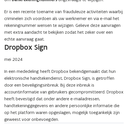
d
o
Er is een recente toename van frauduleuze activiteiten waarbij
p
criminelen zich voordoen als uw werknemer en via e-mail het
e
rekeningnummer wensen te wijzigen. Gelieve deze aanvragen
n
met extra aandacht te bekijken zodat het zeker over een
t
echte aanvraag gaat.
i
Dropbox Sign
n
n
mei 2024
i
e
In een mededeling heeft Dropbox bekendgemaakt dat hun
u
elektronische handtekendienst, Dropbox Sign, is getroffen
w
door een beveiligingsinbreuk. Bij deze inbreuk is
v
accountinformatie van gebruikers gecompromitteerd. Dropbox
e
heeft bevestigd dat onder andere e-mailadressen,
n
handtekeninggegevens en andere persoonlijke informatie die
s
op het platform waren opgeslagen, mogelijk toegankelijk zijn
t
geweest voor onbevoegden.
e