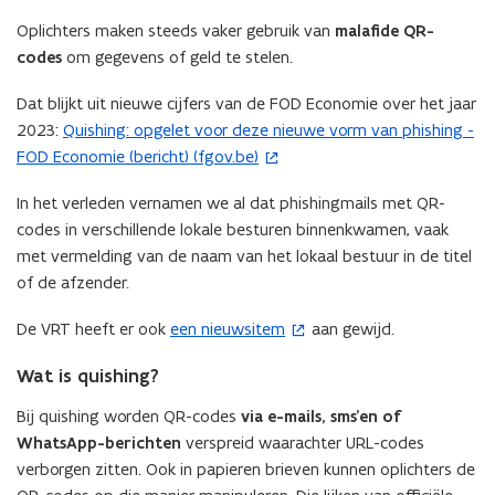
Oplichters maken steeds vaker gebruik van
malafide QR-
codes
om gegevens of geld te stelen.
Dat blijkt uit nieuwe cijfers van de FOD Economie over het jaar
2023:
Quishing: opgelet voor deze nieuwe vorm van phishing -
(
FOD Economie (bericht) (fgov.be)
o
p
In het verleden vernamen we al dat phishingmails met QR-
e
codes in verschillende lokale besturen binnenkwamen, vaak
n
met vermelding van de naam van het lokaal bestuur in de titel
t
of de afzender.
i
n
De VRT heeft er ook
een nieuwsitem
aan gewijd.
(
n
o
i
Wat is quishing?
p
e
e
Bij quishing worden QR-codes
via e-mails, sms’en of
u
n
WhatsApp-berichten
verspreid waarachter URL-codes
w
t
verborgen zitten. Ook in papieren brieven kunnen oplichters de
v
i