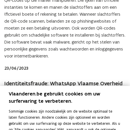
QR-codes op die manier manipuleren. Die lijken van officiële
e
n
instanties te komen en manen de slachtoffers aan om een
n
n
(fictieve) boete of rekening te betalen. Wanneer slachtoffers
s
i
de QR-code scannen, belanden ze op phishingwebsites of
t
e
moeten ze een betaling uitvoeren. Ook worden QR-codes
e
u
gebruikt om schadelijke software te installeren bij slachtoffers.
r
w
Die software bevat vaak malware, gericht op het stelen van
)
v
persoonlijke gegevens zoals wachtwoorden en inloggegevens
e
voor internetbankieren.
n
23/06/2023
s
t
e
Identiteitsfraude: WhatsApp Vlaamse Overheid
r
Vlaanderen.be gebruikt cookies om uw
Personeelsleden van de Vlaamse Overheid ontvingen de
)
surfervaring te verbeteren.
voorbije dagen een vals WhatsAppbericht in naam van een
leidinggevende met LinkedIn-foto, maar dan afkomstig van
Sommige cookies zijn noodzakelijk om de website optimaal te
een ander telefoonnummer. Wees waakzaam en kijk steeds
laten functioneren. Andere cookies zijn optioneel en worden
het telefoonnummer na.
gebruikt om uw surfervaring op deze website te verbeteren. Als u
op 'Alle cookies aanvaarden' klikt, aanvaardt u ook de optionele