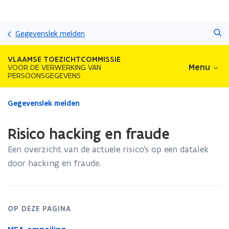
Overslaan
Zoeken
en
Gegevenslek melden
naar
de
VLAAMSE TOEZICHTCOMMISSIE
inhoud
Menu
VOOR DE VERWERKING VAN
PERSOONSGEGEVENS
gaan
Gedaan
Gegevenslek melden
met
laden.
Risico hacking en fraude
U
bevindt
Een overzicht van de actuele risico’s op een datalek
zich
door hacking en fraude.
op:
Risico
hacking
en
OP DEZE PAGINA
fraude