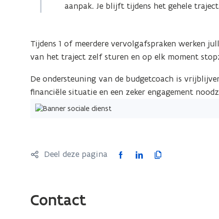
aanpak. Je blijft tijdens het gehele traje
Tijdens 1 of meerdere vervolgafspraken werken jul
van het traject zelf sturen en op elk moment stop
De ondersteuning van de budgetcoach is vrijblijve
financiële situatie en een zeker engagement noodza
F
L
K
Deel deze pagina
a
i
o
c
n
p
e
k
i
Contact
b
e
e