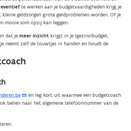
reventief
te werken aan je budgetvaardigheden krijg je
at kleine geldzorgen grote geldproblemen worden. Of je
een mooie som opzij kan leggen.
en dat je
meer
inzicht
krijgt in je (gezins)budget.
 je neemt zelf de touwtjes in handen en houdt de
tcoach
ch
nderen.be
en leg kort uit waarmee een budgetcoach
r ook bellen naar het algemene telefoonnummer van de
teren.