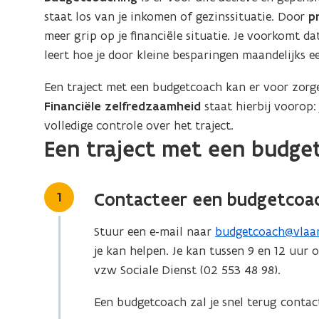
staat los van je inkomen of gezinssituatie. Door
p
meer grip op je financiële situatie. Je voorkomt d
leert hoe je door kleine besparingen maandelijks 
Een traject met een budgetcoach kan er voor zorg
Financiële
zelfredzaamheid
staat hierbij voorop:
volledige controle over het traject.
Een traject met een budge
Stap
1
Contacteer een budgetcoa
Stuur een e-mail naar
budgetcoach@vlaa
(
je kan helpen. Je kan tussen 9 en 12 uu
o
vzw Sociale Dienst (02 553 48 98).
p
e
Een budgetcoach zal je snel terug contac
n