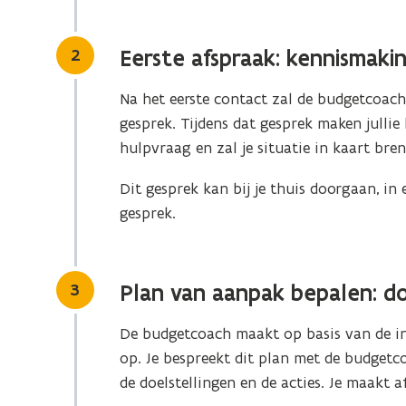
t
i
Stap
2
Eerste afspraak: kennismaki
n
u
Na het eerste contact zal de budgetcoac
w
gesprek. Tijdens dat gesprek maken julli
e
hulpvraag en zal je situatie in kaart bre
-
m
Dit gesprek kan bij je thuis doorgaan, i
a
gesprek.
i
l
a
Stap
3
Plan van aanpak bepalen: do
p
p
De budgetcoach maakt op basis van de in
l
op. Je bespreekt dit plan met de budgetco
i
de doelstellingen en de acties. Je maakt 
c