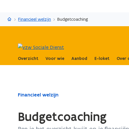
vzw Sociale Dienst
Financieel welzijn
Budgetcoaching
Overzicht
Voor wie
Aanbod
E-loket
Over 
Gedaan
Financieel welzijn
met
laden.
Budgetcoaching
U
bevindt
Ben je het overzicht kwijt op je financië