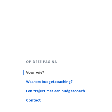
s
t
e
r
OP DEZE PAGINA
Voor wie?
Waarom budgetcoaching?
Een traject met een budgetcoach
Contact